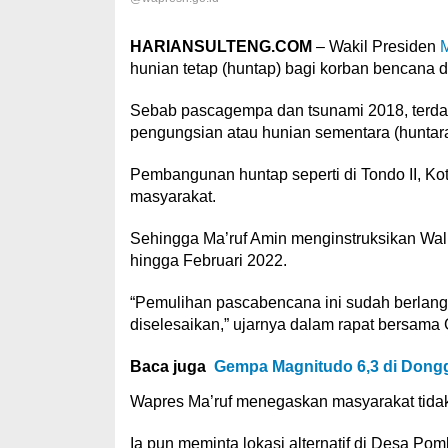
HARIANSULTENG.COM
– Wakil Presiden
M
hunian tetap (huntap) bagi korban bencana d
Sebab pascagempa dan tsunami 2018, terdap
pengungsian atau hunian sementara (huntara
Pembangunan huntap seperti di Tondo II, Kota
masyarakat.
Sehingga Ma’ruf Amin menginstruksikan Wali
hingga Februari 2022.
“Pemulihan pascabencana ini sudah berlangs
diselesaikan,” ujarnya dalam rapat bersama
Baca juga
Gempa Magnitudo 6,3 di Donggal
Wapres Ma’ruf menegaskan masyarakat tidak
Ia pun meminta lokasi alternatif di Desa Po