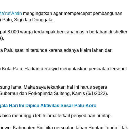
a’ruf Amin
mengingatkan agar mempercepat pembangunan
i Palu, Sigi dan Donggala.
at 3.000 warga terdampak bencana masih bertahan di shelter
).
 Palu saat ini tertunda karena adanya klaim lahan dari
 Kota Palu, Hadianto Rasyid menuntaskan persoalan tersebut
ung lama. Maka saya tekankan hal ini harus segera
 Gubernur dan Forkopimda Sulteng, Kamis (6/1/2022).
a Hari Ini Dipicu Aktivitas Sesar Palu-Koro
 bisa menunggu lebih lama terkait penyediaan huntap.
mbewe, Kabupaten Sigi jika persoalan lahan Huntap Tondo II tak