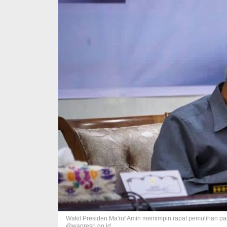
Wakil Presiden Ma'ruf Amin memimpin rapat pemulihan pa
@wapresri.go.id