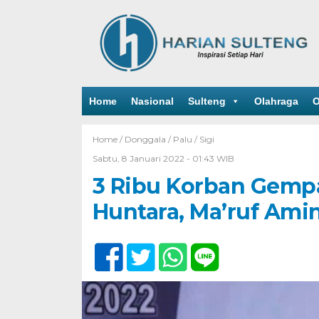
Home
Nasional
Sulteng
Olahraga
O
Home /
Donggala
/
Palu
/
Sigi
Sabtu, 8 Januari 2022 - 01:43 WIB
3 Ribu Korban Gempa
Huntara, Ma’ruf Amin