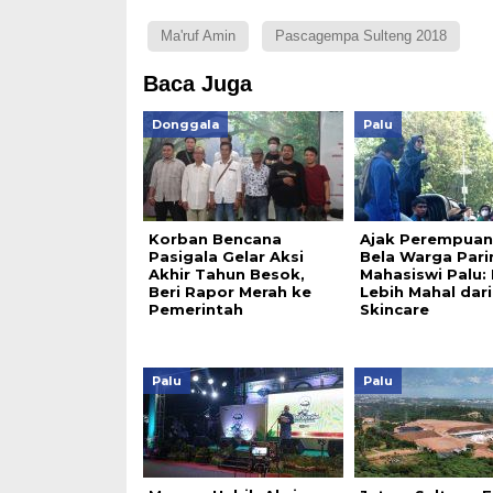
Ma'ruf Amin
Pascagempa Sulteng 2018
Baca Juga
Donggala
Palu
Korban Bencana
Ajak Perempuan
Pasigala Gelar Aksi
Bela Warga Pari
Akhir Tahun Besok,
Mahasiswi Palu:
Beri Rapor Merah ke
Lebih Mahal dari
Pemerintah
Skincare
Palu
Palu