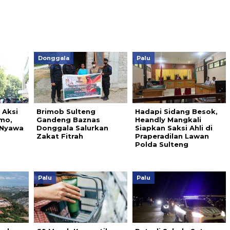
Donggala
Palu
 Aksi
Brimob Sulteng
Hadapi Sidang Besok,
mo,
Gandeng Baznas
Heandly Mangkali
 Nyawa
Donggala Salurkan
Siapkan Saksi Ahli di
Zakat Fitrah
Praperadilan Lawan
Polda Sulteng
Palu
Palu