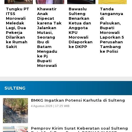
Tungku PT
Khawatir
Bawaslu
Tanda
ITSS
Anak
Sulteng
tangannya
Morowali
Dipecat
Benarkan
di
Meledak
karena Tak
Ketua dan
Palsukan,
Lagi, Dua
Jalankan
Anggota
Bupati
Pekerja
Mutasi,
KPU
Morowali
Dilarikan
Seorang
Morowali
Laporkan 5
ke Rumah
Ibu di
Dilaporkan
Perusahan
Sakit
Batam
ke DKPP
Tambang
Mengadu
ke Polisi
ke Pj
Bupati
Morowali
SULTENG
BMKG Ingatkan Potensi Karhutla di Sulteng
4 Agustus 2026 | 17:25 WIB
Pemprov Kirim Surat Keberatan soal Sulteng