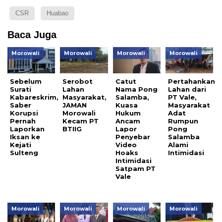
CSR
Huabao
Baca Juga
Morowali
Morowali
Morowali
Morowali
Sebelum
Serobot
Catut
Pertahankan
Surati
Lahan
Nama Pong
Lahan dari
Kabareskrim,
Masyarakat,
Salamba,
PT Vale,
Saber
JAMAN
Kuasa
Masyarakat
Korupsi
Morowali
Hukum
Adat
Pernah
Kecam PT
Ancam
Rumpun
Laporkan
BTIIG
Lapor
Pong
Iksan ke
Penyebar
Salamba
Kejati
Video
Alami
Sulteng
Hoaks
Intimidasi
Intimidasi
Satpam PT
Vale
Morowali
Morowali
Morowali
Morowali