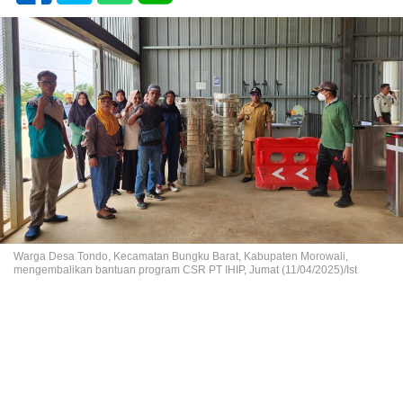
Warga Desa Tondo, Kecamatan Bungku Barat, Kabupaten Morowali,
mengembalikan bantuan program CSR PT IHIP, Jumat (11/04/2025)/Ist