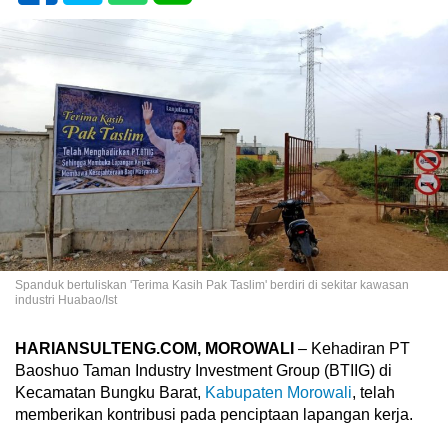
Spanduk bertuliskan 'Terima Kasih Pak Taslim' berdiri di sekitar kawasan
industri Huabao/Ist
HARIANSULTENG.COM, MOROWALI
– Kehadiran PT
Baoshuo Taman Industry Investment Group (BTIIG) di
Kecamatan Bungku Barat,
Kabupaten Morowali
, telah
memberikan kontribusi pada penciptaan lapangan kerja.