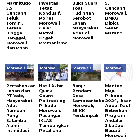
Magnitudo
Investasi
Buka Suara
5,1
5,5
Tetap
soal
Guncang
Guncang
Kondusif,
Tudingan
Morowali,
Teluk
Polres
Serobot
BMKG:
Tomini,
Morowali
Lahan
Dipicu
Terasa
Gelar
Masyarakat
Sesar
Hingga
Patroli
Adat di
Matano
Banggai,
Cegah
Morowali
Morowali
Premanisme
dan Poso
Morowali
Morowali
Morowali
Morowali
Pertahankan
Hasil Akhir
Banjir
Mantap
Lahan dari
Quick
Rendam
Maju
PT Vale,
Count
Desa
Pilkada
Masyarakat
Poltracking
Sampeantaba
2024, Iksan
Adat
Pilkada
Morowali,
Abdul Rauf
Rumpun
Morowali:
35 KK
Beberkan
Pong
Pasangan
Terdampak
Program
Salamba
IKLAS
Andalan
Alami
Tumbangkan
Jika Jadi
Intimidasi
Petahana
Bupati
Morowali