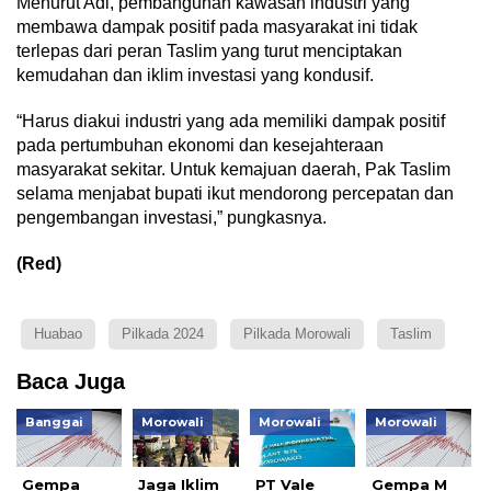
Menurut Adi, pembangunan kawasan industri yang
membawa dampak positif pada masyarakat ini tidak
terlepas dari peran Taslim yang turut menciptakan
kemudahan dan iklim investasi yang kondusif.
“Harus diakui industri yang ada memiliki dampak positif
pada pertumbuhan ekonomi dan kesejahteraan
masyarakat sekitar. Untuk kemajuan daerah, Pak Taslim
selama menjabat bupati ikut mendorong percepatan dan
pengembangan investasi,” pungkasnya.
(Red)
Huabao
Pilkada 2024
Pilkada Morowali
Taslim
Baca Juga
Banggai
Morowali
Morowali
Morowali
Gempa
Jaga Iklim
PT Vale
Gempa M