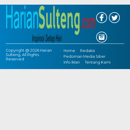
Copyright @ 2026 Harian
Home
Redaksi
Sulteng, All Rights
Pedoman Media Siber
Reserved
Info Iklan
Tentang Kami