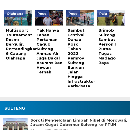
Olahraga
Poso
Poso
Palu
Multisport
Tak Hanya
Sambut
Brimob
Tournament
Lahan
Festival
Sulteng
Resmi
Pertanian,
Danau
Sambut
Bergulir,
Cagub
Poso
Personil
Pertandingkan
Sulteng
Tahun
Purna
6 Cabang
Ahmad Ali
2022,
Tugas
Olahraga
Juga Bakal
Pemrov
Madago
Asuransikan
Sulteng
Raya
Hewan
Bangun
Ternak
Jalan
Hingga
Infrastruktur
Pariwisata
SULTENG
Soroti Pengelolaan Limbah Nikel di Morowali,
Jatam Gugat Gubernur Sulteng ke PTUN