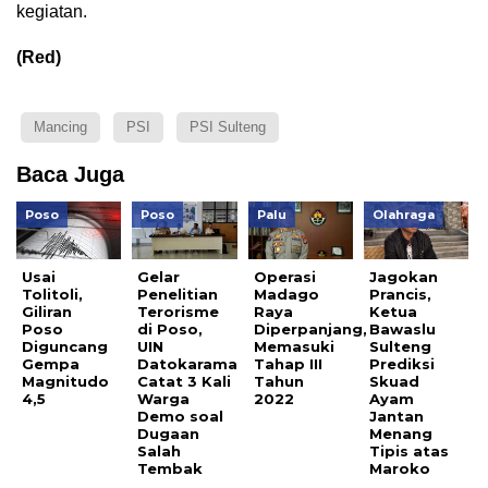
kegiatan.
(Red)
Mancing
PSI
PSI Sulteng
Baca Juga
Poso
Poso
Palu
Olahraga
Usai
Gelar
Operasi
Jagokan
Tolitoli,
Penelitian
Madago
Prancis,
Giliran
Terorisme
Raya
Ketua
Poso
di Poso,
Diperpanjang,
Bawaslu
Diguncang
UIN
Memasuki
Sulteng
Gempa
Datokarama
Tahap III
Prediksi
Magnitudo
Catat 3 Kali
Tahun
Skuad
4,5
Warga
2022
Ayam
Demo soal
Jantan
Dugaan
Menang
Salah
Tipis atas
Tembak
Maroko