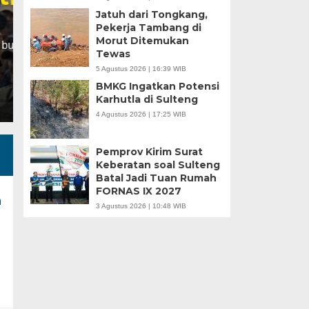
Jatuh dari Tongkang,
Minggu, 5 Jan 2025 - 18:59 WIB
Pekerja Tambang di
Morut Ditemukan
HARIANSULTENG.COM, MOROWALI – Industri nikel men
Tewas
punggung ekspor nasional. Mantra hilirisasi terus…
5 Agustus 2026 | 16:39 WIB
BMKG Ingatkan Potensi
Karhutla di Sulteng
4 Agustus 2026 | 17:25 WIB
Pemprov Kirim Surat
Keberatan soal Sulteng
Batal Jadi Tuan Rumah
FORNAS IX 2027
a
3 Agustus 2026 | 10:48 WIB