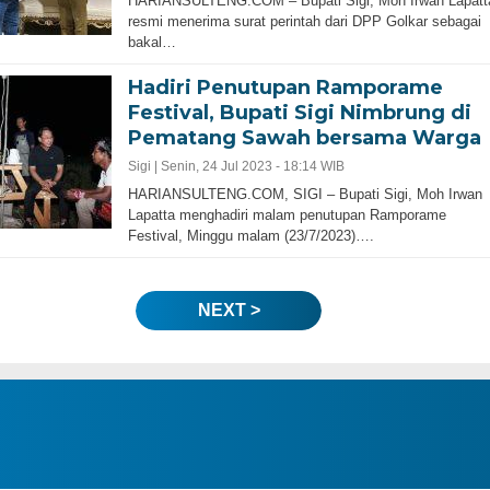
HARIANSULTENG.COM – Bupati Sigi, Moh Irwan Lapatt
resmi menerima surat perintah dari DPP Golkar sebagai
bakal…
Hadiri Penutupan Ramporame
Festival, Bupati Sigi Nimbrung di
Pematang Sawah bersama Warga
Sigi |
Senin, 24 Jul 2023 - 18:14 WIB
HARIANSULTENG.COM, SIGI – Bupati Sigi, Moh Irwan
Lapatta menghadiri malam penutupan Ramporame
Festival, Minggu malam (23/7/2023)….
NEXT >