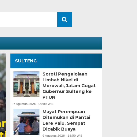
SULTENG
Soroti Pengelolaan
Limbah Nikel di
Morowali, Jatam Gugat
Gubernur Sulteng ke
PTUN
7 Agustus 2026 | 09:09 WIB
Mayat Perempuan
Ditemukan di Pantai
Kesaksian Buruh dan
Lere Palu, Sempat
Dicabik Buaya
Industri Nikel di Mor
6 Agustus 2026 | 18:50 WIB