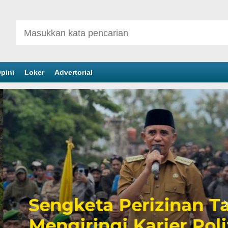
pini
Loker
Advertorial
inan Tambang yang
er Politik Anwar Hafid