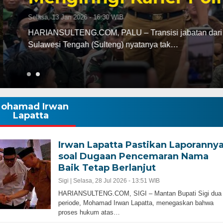
abatan dari bupati Morowali ke kursi gubernur
ak…
ohamad Irwan
Lapatta
Irwan Lapatta Pastikan Laporanny
soal Dugaan Pencemaran Nama
Baik Tetap Berlanjut
Sigi |
Selasa, 28 Jul 2026 - 13:51 WIB
HARIANSULTENG.COM, SIGI – Mantan Bupati Sigi dua
periode, Mohamad Irwan Lapatta, menegaskan bahwa
proses hukum atas…