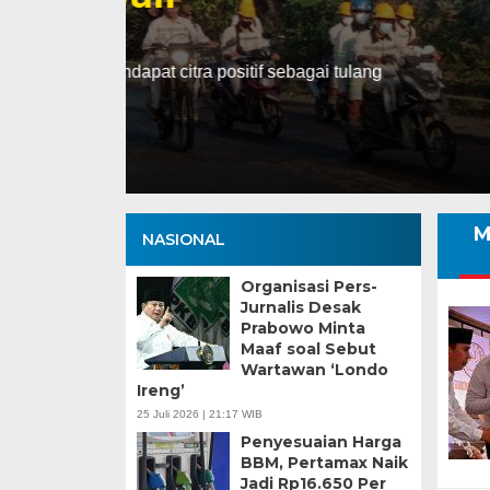
Selasa, 13 Jan 2026 - 16:30 WIB
ng
HARIANSULTENG.COM, PALU – Transisi j
Sulawesi Tengah (Sulteng) nyatanya t
M
NASIONAL
Organisasi Pers-
Jurnalis Desak
Prabowo Minta
Maaf soal Sebut
Wartawan ‘Londo
Ireng’
25 Juli 2026 | 21:17 WIB
Penyesuaian Harga
BBM, Pertamax Naik
Jadi Rp16.650 Per