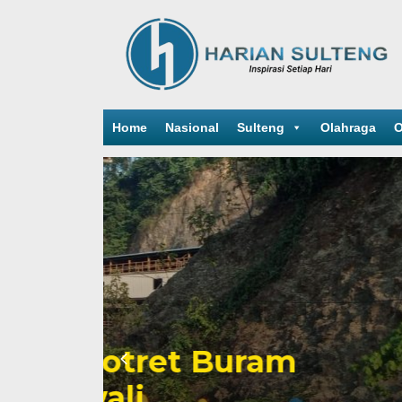
Home
Nasional
Sulteng
Olahraga
O
Sengketa Periz
Mengiringi Kari