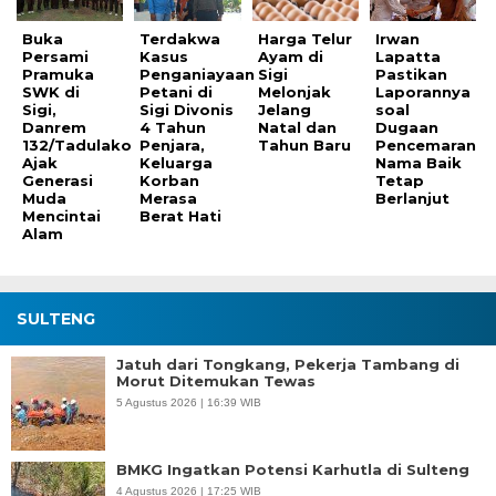
Buka
Terdakwa
Harga Telur
Irwan
Persami
Kasus
Ayam di
Lapatta
Pramuka
Penganiayaan
Sigi
Pastikan
SWK di
Petani di
Melonjak
Laporannya
Sigi,
Sigi Divonis
Jelang
soal
Danrem
4 Tahun
Natal dan
Dugaan
132/Tadulako
Penjara,
Tahun Baru
Pencemaran
Ajak
Keluarga
Nama Baik
Generasi
Korban
Tetap
Muda
Merasa
Berlanjut
Mencintai
Berat Hati
Alam
SULTENG
Jatuh dari Tongkang, Pekerja Tambang di
Morut Ditemukan Tewas
5 Agustus 2026 | 16:39 WIB
BMKG Ingatkan Potensi Karhutla di Sulteng
4 Agustus 2026 | 17:25 WIB