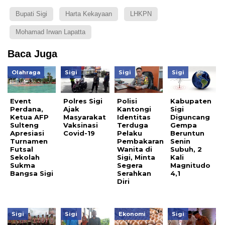
Bupati Sigi
Harta Kekayaan
LHKPN
Mohamad Irwan Lapatta
Baca Juga
Olahraga
Sigi
Sigi
Sigi
Event
Polres Sigi
Polisi
Kabupaten
Perdana,
Ajak
Kantongi
Sigi
Ketua AFP
Masyarakat
Identitas
Diguncang
Sulteng
Vaksinasi
Terduga
Gempa
Apresiasi
Covid-19
Pelaku
Beruntun
Turnamen
Pembakaran
Senin
Futsal
Wanita di
Subuh, 2
Sekolah
Sigi, Minta
Kali
Sukma
Segera
Magnitudo
Bangsa Sigi
Serahkan
4,1
Diri
Sigi
Sigi
Ekonomi
Sigi