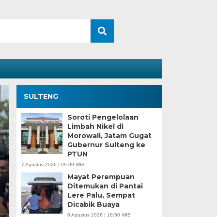
SULTENG
Soroti Pengelolaan
Limbah Nikel di
Morowali, Jatam Gugat
Gubernur Sulteng ke
PTUN
7 Agustus 2026 | 09:09 WIB
Mayat Perempuan
Ditemukan di Pantai
Sengketa Perizinan
Lere Palu, Sempat
Dicabik Buaya
Mengiringi Karier Po
6 Agustus 2026 | 18:50 WIB