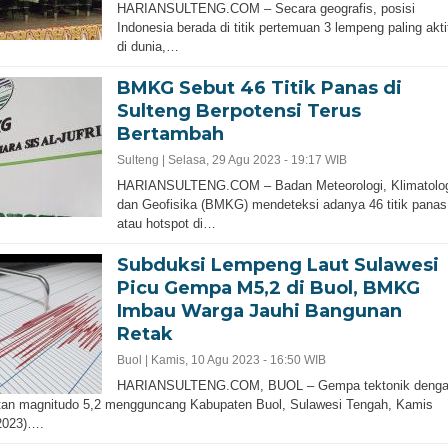
HARIANSULTENG.COM – Secara geografis, posisi
Indonesia berada di titik pertemuan 3 lempeng paling akti
di dunia,…
BMKG Sebut 46 Titik Panas di
Sulteng Berpotensi Terus
Bertambah
Sulteng |
Selasa, 29 Agu 2023 - 19:17 WIB
HARIANSULTENG.COM – Badan Meteorologi, Klimatolog
dan Geofisika (BMKG) mendeteksi adanya 46 titik panas
atau hotspot di…
Subduksi Lempeng Laut Sulawesi
Picu Gempa M5,2 di Buol, BMKG
Imbau Warga Jauhi Bangunan
Retak
Buol |
Kamis, 10 Agu 2023 - 16:50 WIB
HARIANSULTENG.COM, BUOL – Gempa tektonik deng
tan magnitudo 5,2 mengguncang Kabupaten Buol, Sulawesi Tengah, Kamis
2023)….