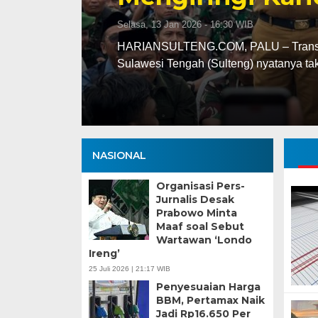
Minggu, 5 Jan 2025 - 18:59 WIB
HARIANSULTENG.COM, MOROWALI – Indust
punggung ekspor nasional. Mantra hilir
NASIONAL
Organisasi Pers-
Jurnalis Desak
Prabowo Minta
Maaf soal Sebut
Wartawan ‘Londo
Ireng’
25 Juli 2026 | 21:17 WIB
Penyesuaian Harga
BBM, Pertamax Naik
Jadi Rp16.650 Per