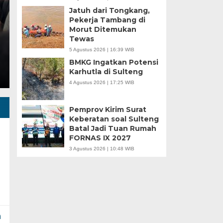
Jatuh dari Tongkang,
Selasa, 13 Jan 2026 - 16:30 WIB
Pekerja Tambang di
Morut Ditemukan
HARIANSULTENG.COM, PALU – Transisi jabatan dari 
Tewas
Sulawesi Tengah (Sulteng) nyatanya tak…
5 Agustus 2026 | 16:39 WIB
BMKG Ingatkan Potensi
Karhutla di Sulteng
4 Agustus 2026 | 17:25 WIB
Pemprov Kirim Surat
Keberatan soal Sulteng
Batal Jadi Tuan Rumah
FORNAS IX 2027
3 Agustus 2026 | 10:48 WIB
n