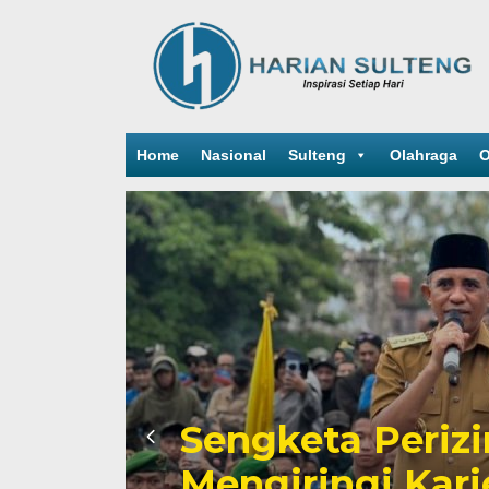
Home
Nasional
Sulteng
Olahraga
O
Kesaksian Buru
id
Industri Nikel d