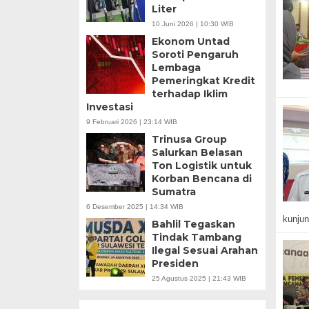
Liter
10 Juni 2026 | 10:30 WIB
Ekonom Untad
Soroti Pengaruh
Lembaga
Pemeringkat Kredit
terhadap Iklim
Investasi
9 Februari 2026 | 23:14 WIB
Trinusa Group
Salurkan Belasan
Ton Logistik untuk
Korban Bencana di
Sumatra
6 Desember 2025 | 14:34 WIB
kunju
Bahlil Tegaskan
Tindak Tambang
Ilegal Sesuai Arahan
Presiden
25 Agustus 2025 | 21:43 WIB