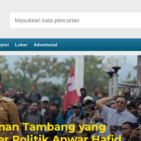
pini
Loker
Advertorial
h dan Potret Buram
i Morowali