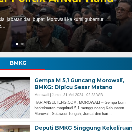
ri nikel mendapat citra positif sebagai tulang
isasi terus…
BMKG
Gempa M 5,1 Guncang Morowali,
BMKG: Dipicu Sesar Matano
Morowali |
Jumat, 31 Mei 2024 - 02:28 WIB
HARIANSULTENG.COM, MOROWALI – Gempa bumi
berkekuatan magnitudi 5,1 mengguncang Kabupaten
Morowali, Sulawesi Tengah, Jumat dini hari…
Deputi BMKG Singgung Kekelirua