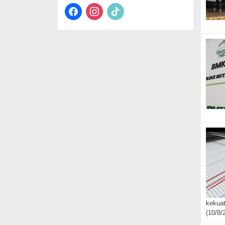
facebook
instagram
tiktok
kekua
(10/8/