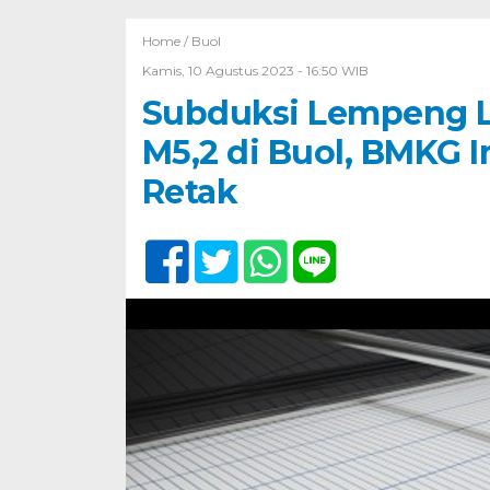
Home /
Buol
Kamis, 10 Agustus 2023 - 16:50 WIB
Subduksi Lempeng L
M5,2 di Buol, BMKG
Retak