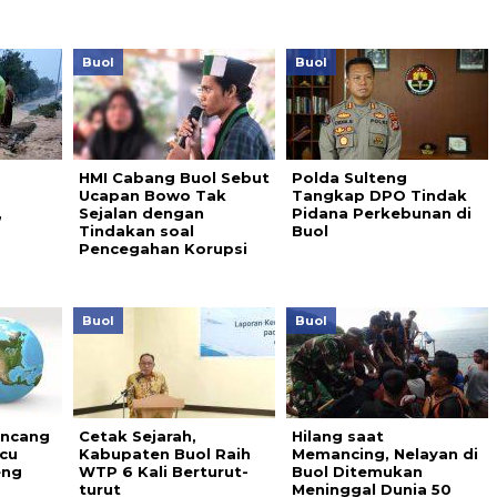
Buol
Buol
HMI Cabang Buol Sebut
Polda Sulteng
Ucapan Bowo Tak
Tangkap DPO Tindak
,
Sejalan dengan
Pidana Perkebunan di
Tindakan soal
Buol
Pencegahan Korupsi
Buol
Buol
uncang
Cetak Sejarah,
Hilang saat
icu
Kabupaten Buol Raih
Memancing, Nelayan di
eng
WTP 6 Kali Berturut-
Buol Ditemukan
turut
Meninggal Dunia 50