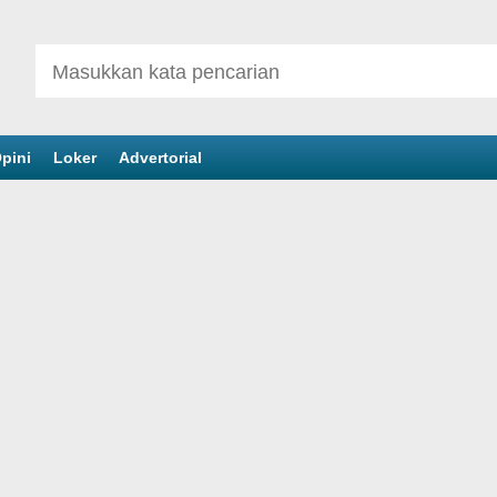
pini
Loker
Advertorial