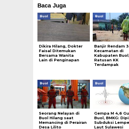
Baca Juga
Buol
Buol
Dikira Hilang, Dokter
Banjir Rendam 3
Faisal Ditemukan
Kecamatan di
Bersama Wanita
Kabupaten Buol
Lain di Penginapan
Ratusan KK
Terdampak
Buol
Buol
Seorang Nelayan di
Gempa M 4,6 G
Buol Hilang saat
Buol, BMKG: Dip
Memancing di Perairan
Subduksi Lemp
Desa Lilito
Laut Sulawesi