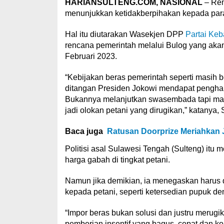
HARIANSULTENG.COM, NASIONAL
– Ren
menunjukkan ketidakberpihakan kepada para
Hal itu diutarakan Wasekjen DPP
Partai Ke
rencana pemerintah melalui Bulog yang akan
Februari 2023.
“Kebijakan beras pemerintah seperti masih 
ditangan Presiden Jokowi mendapat pengha
Bukannya melanjutkan swasembada tapi mal
jadi olokan petani yang dirugikan,” katanya, 
Baca juga
Ratusan Doorprize Meriahkan 
Politisi asal Sulawesi Tengah (Sulteng) itu
harga gabah di tingkat petani.
Namun jika demikian, ia menegaskan harus d
kepada petani, seperti ketersedian pupuk d
“Impor beras bukan solusi dan justru merugi
pemberian insentif yang bagus, cepat dan ko