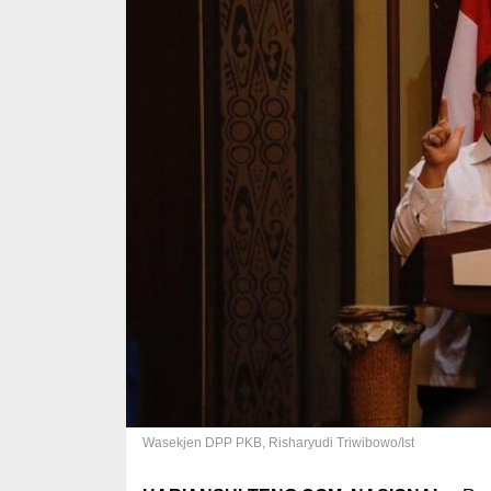
Wasekjen DPP PKB, Risharyudi Triwibowo/Ist