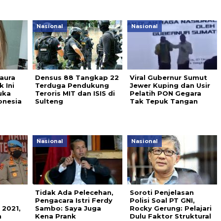
Nasional
Nasional
aura
Densus 88 Tangkap 22
Viral Gubernur Sumut
 Ini
Terduga Pendukung
Jewer Kuping dan Usir
uka
Teroris MIT dan ISIS di
Pelatih PON Gegara
onesia
Sulteng
Tak Tepuk Tangan
Nasional
Nasional
Tidak Ada Pelecehan,
Soroti Penjelasan
Pengacara Istri Ferdy
Polisi Soal PT GNI,
 2021,
Sambo: Saya Juga
Rocky Gerung: Pelajari
n
Kena Prank
Dulu Faktor Struktural