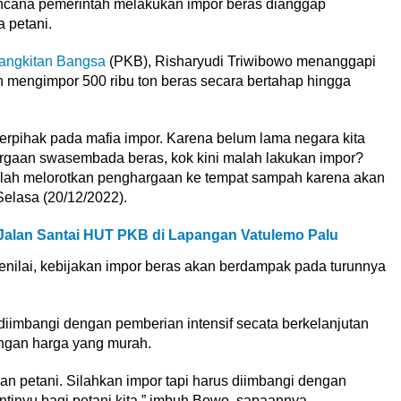
cana pemerintah melakukan impor beras dianggap
 petani.
bangkitan Bangsa
(PKB), Risharyudi Triwibowo menanggapi
 mengimpor 500 ribu ton beras secara bertahap hingga
berpihak pada mafia impor. Karena belum lama negara kita
rgaan swasembada beras, kok kini malah lakukan impor?
ah melorotkan penghargaan ke tempat sampah karena akan
Selasa (20/12/2022).
Jalan Santai HUT PKB di Lapangan Vatulemo Palu
 menilai, kebijakan impor beras akan berdampak pada turunnya
iimbangi dengan pemberian intensif secata berkelanjutan
engan harga yang murah.
kan petani. Silahkan impor tapi harus diimbangi dengan
ntinyu bagi petani kita,” imbuh Bowo, sapaannya.