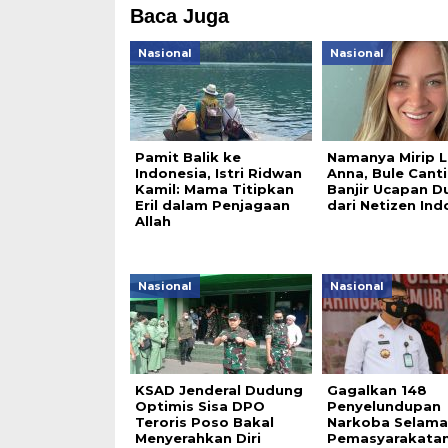
Baca Juga
Nasional
Nasional
Pamit Balik ke
Namanya Mirip L
Indonesia, Istri Ridwan
Anna, Bule Cantik
Kamil: Mama Titipkan
Banjir Ucapan D
Eril dalam Penjagaan
dari Netizen Ind
Allah
Nasional
Nasional
KSAD Jenderal Dudung
Gagalkan 148
Optimis Sisa DPO
Penyelundupan
Teroris Poso Bakal
Narkoba Selama
Menyerahkan Diri
Pemasyarakata