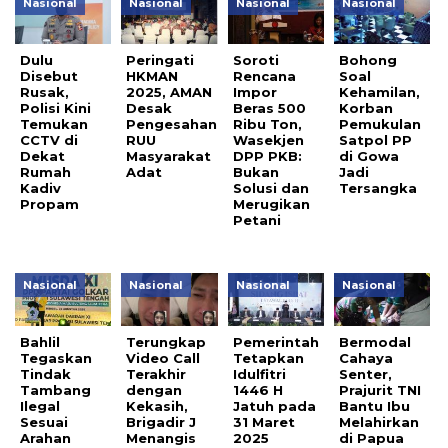
Nasional
Nasional
Nasional
Nasional
Dulu
Peringati
Soroti
Bohong
Disebut
HKMAN
Rencana
Soal
Rusak,
2025, AMAN
Impor
Kehamilan,
Polisi Kini
Desak
Beras 500
Korban
Temukan
Pengesahan
Ribu Ton,
Pemukulan
CCTV di
RUU
Wasekjen
Satpol PP
Dekat
Masyarakat
DPP PKB:
di Gowa
Rumah
Adat
Bukan
Jadi
Kadiv
Solusi dan
Tersangka
Propam
Merugikan
Petani
Nasional
Nasional
Nasional
Nasional
Bahlil
Terungkap
Pemerintah
Bermodal
Tegaskan
Video Call
Tetapkan
Cahaya
Tindak
Terakhir
Idulfitri
Senter,
Tambang
dengan
1446 H
Prajurit TNI
Ilegal
Kekasih,
Jatuh pada
Bantu Ibu
Sesuai
Brigadir J
31 Maret
Melahirkan
Arahan
Menangis
2025
di Papua