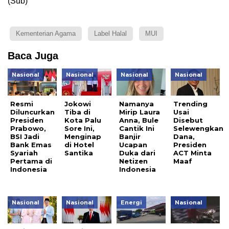
(Sub)
Kementerian Agama
Label Halal
MUI
Baca Juga
Nasional
Nasional
Nasional
Nasional
Resmi
Jokowi
Namanya
Trending
Diluncurkan
Tiba di
Mirip Laura
Usai
Presiden
Kota Palu
Anna, Bule
Disebut
Prabowo,
Sore Ini,
Cantik Ini
Selewengkan
BSI Jadi
Menginap
Banjir
Dana,
Bank Emas
di Hotel
Ucapan
Presiden
Syariah
Santika
Duka dari
ACT Minta
Pertama di
Netizen
Maaf
Indonesia
Indonesia
Nasional
Nasional
Energi
Nasional