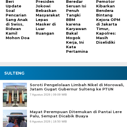
Beri
Presiden
Beredar
Pemotor
Update
Jokowi
Seruan Isi
Kibarkan
Soal
Bebaskan
Penuh
Bendera
Pencarian
Masyarakat
Tangki
Bintang
Sang Anak
Lepas
BBM
Kejora OPM
di Swiss,
Masker di
karena
di Jakarta
Ridwan
Luar
Karyawan
Timur,
Kamil
Ruangan
Bakal
Kapolres:
Mohon Doa
Mogok
Masih
Kerja, Ini
Diselidiki
Kata
Pertamina
SULTENG
Soroti Pengelolaan Limbah Nikel di Morowali,
Jatam Gugat Gubernur Sulteng ke PTUN
7 Agustus 2026 | 09:09 WIB
Mayat Perempuan Ditemukan di Pantai Lere
Palu, Sempat Dicabik Buaya
6 Agustus 2026 | 18:50 WIB