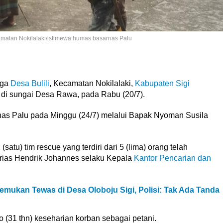
amatan Nokilalaki/istimewa humas basarnas Palu
rga
Desa Bulili
, Kecamatan Nokilalaki,
Kabupaten Sigi
 di sungai Desa Rawa, pada Rabu (20/7).
arnas Palu pada Minggu (24/7) melalui Bapak Nyoman Susila
 (satu) tim rescue yang terdiri dari 5 (lima) orang telah
drias Hendrik Johannes selaku Kepala
Kantor Pencarian dan
ukan Tewas di Desa Oloboju Sigi, Polisi: Tak Ada Tanda
o (31 thn) keseharian korban sebagai petani.