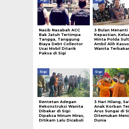
Sigi
Sigi
Nasib Nasabah ACC
3 Bulan Menanti
Bak Jatuh Tertimpa
Kepastian, Kelu
Tangga, Tanggung
Minta Polda Sul
Biaya Debt Collector
Ambil Alih Kasu
Usai Mobil Ditarik
Wanita Terbakar 
Paksa di Sigi
Sigi
Sigi
Rentetan Adegan
3 Hari Hilang, Sa
Rekonstruksi Wanita
Anak Korban Ter
Dibakar di Sigi:
Arus Sungai di S
Dipaksa Minum Miras,
Ditemukan Meni
Ditikam Lalu Dicabuli
Dunia