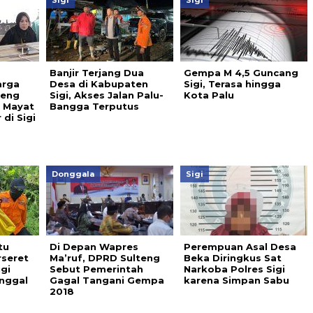
Sigi
Sigi
Banjir Terjang Dua
Gempa M 4,5 Guncang
arga
Desa di Kabupaten
Sigi, Terasa hingga
teng
Sigi, Akses Jalan Palu-
Kota Palu
s Mayat
Bangga Terputus
di Sigi
Donggala
Sigi
tu
Di Depan Wapres
Perempuan Asal Desa
seret
Ma’ruf, DPRD Sulteng
Beka Diringkus Sat
igi
Sebut Pemerintah
Narkoba Polres Sigi
nggal
Gagal Tangani Gempa
karena Simpan Sabu
2018