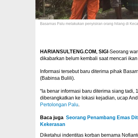
Basarnas Palu melakukan penyisiran orang hilang di Kec
HARIANSULTENG.COM, SIGI
-Seorang wa
dikabarkan belum kembali saat mencari ikan
Informasi tersebut baru diterima pihak Bas
(Babinsa Bulili).
“Ia benar informasi baru diterima siang tadi, 1
diberangkatkan ke lokasi kejadian, ucap An
Pertolongan Palu
.
Baca juga
Seorang Penambang Emas Ditem
Kekerasan
Diketahui indentitas korban bernama Nofiant