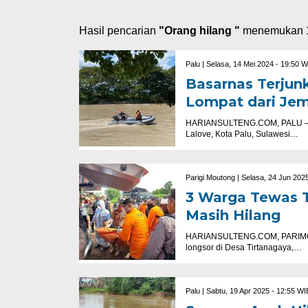
Hasil pencarian
"Orang hilang "
menemukan 1
Palu |
Selasa, 14 Mei 2024 - 19:50 W
Basarnas Terjunk
Lompat dari Jem
HARIANSULTENG.COM, PALU – Se
Lalove, Kota Palu, Sulawesi…
Parigi Moutong |
Selasa, 24 Jun 2025
3 Warga Tewas T
Masih Hilang
HARIANSULTENG.COM, PARIMO – 
longsor di Desa Tirtanagaya,…
Palu |
Sabtu, 19 Apr 2025 - 12:55 WI