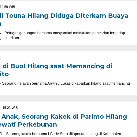
 14:59 WIB
i Touna Hilang Diduga Diterkam Buaya
a
Petugas gabungan bersama masyarakat melakukan pencarian terhadap
uga diterkam…
B
 di Buol Hilang saat Memancing di
ito
orang nelayan bernama Arwin J Lukas dikabarkan hilang saat memancing
 - 15:21 WIB
Anak, Seorang Kakek di Parimo Hilang
Lewati Perkebunan
Seorang kakek bernama I Gede Suro dilaporkan hilang di Kabupaten