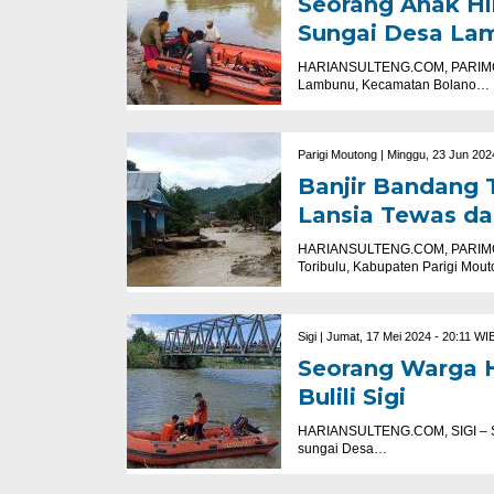
Seorang Anak Hil
Sungai Desa La
HARIANSULTENG.COM, PARIMO – 
Lambunu, Kecamatan Bolano…
Parigi Moutong |
Minggu, 23 Jun 202
Banjir Bandang T
Lansia Tewas da
HARIANSULTENG.COM, PARIMO – 
Toribulu, Kabupaten Parigi Mou
Sigi |
Jumat, 17 Mei 2024 - 20:11 WI
Seorang Warga H
Bulili Sigi
HARIANSULTENG.COM, SIGI – Seo
sungai Desa…