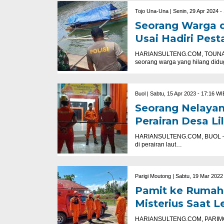
Tojo Una-Una |
Senin, 29 Apr 2024 -
Seorang Warga d
Usai Hadiri Pest
HARIANSULTENG.COM, TOUNA – 
seorang warga yang hilang did
Buol |
Sabtu, 15 Apr 2023 - 17:16 WI
Seorang Nelayan
Perairan Desa Lil
HARIANSULTENG.COM, BUOL – Se
di perairan laut…
Parigi Moutong |
Sabtu, 19 Mar 2022
Pamit ke Rumah 
Misterius Saat 
HARIANSULTENG.COM, PARIMO – 