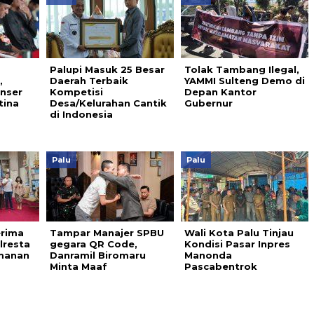
Palupi Masuk 25 Besar
Tolak Tambang Ilegal,
,
Daerah Terbaik
YAMMI Sulteng Demo di
nser
Kompetisi
Depan Kantor
tina
Desa/Kelurahan Cantik
Gubernur
di Indonesia
Palu
Palu
erima
Tampar Manajer SPBU
Wali Kota Palu Tinjau
lresta
gegara QR Code,
Kondisi Pasar Inpres
manan
Danramil Biromaru
Manonda
Minta Maaf
Pascabentrok