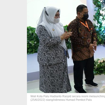
Wali Kota Palu Hadianto Rasyid secara resmi melaunching 
(25/6/2022) siang/istimewa Humad Pemkot Palu