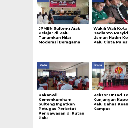
JPMBN Sulteng Ajak
Wakili Wali Kota
Pelajar di Palu
Hadianto Rasyid
Tanamkan Nilai
Usman Hadiri Ko
Moderasi Beragama
Palu Cinta Pales
Palu
Palu
Kakanwil
Rektor Untad T
Kemenkumham
Kunjungan Kapo
Sulteng Ingatkan
Palu Bahas Kea
Petugas Perketat
Kampus
Pengawasan di Rutan
Palu