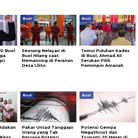
Buol
Buol
RD Buol
Seorang Nelayan di
Temui Puluhan Kades
iga
Buol Hilang saat
di Buol, Ahmad Ali
ri
Memancing di Perairan
Serukan Pilih
Desa Lilito
Pemimpin Amanah
Buol
Buol
 Adakan
Pakar Untad Tanggapi
Potensi Gempa
Orang yang Tak
Megathrust dan
 Khas
Percaya Potensi
Tsunami 20 Meter di