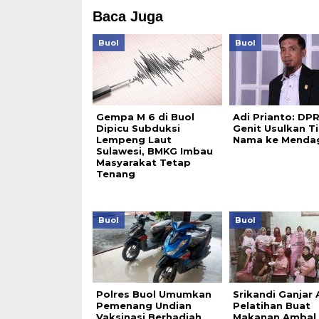
Baca Juga
Buol
Buol
Gempa M 6 di Buol
Adi Prianto: DP
Dipicu Subduksi
Genit Usulkan T
Lempeng Laut
Nama ke Mendag
Sulawesi, BMKG Imbau
Masyarakat Tetap
Tenang
Buol
Buol
Polres Buol Umumkan
Srikandi Ganjar
Pemenang Undian
Pelatihan Buat
Vaksinasi Berhadiah
Makanan Ambal