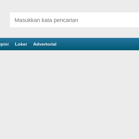
pini
Loker
Advertorial