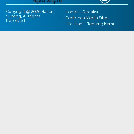
Copyright @ 2026 Harian
Home
Redaksi
Sulteng, All Rights
Pedoman Media Siber
Reserved
Info Iklan
Tentang Kami