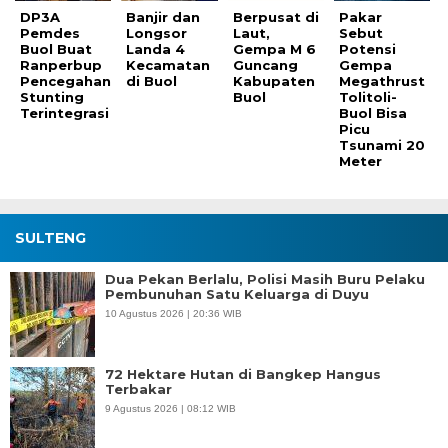
DP3A
Banjir dan
Berpusat di
Pakar
Pemdes
Longsor
Laut,
Sebut
Buol Buat
Landa 4
Gempa M 6
Potensi
Ranperbup
Kecamatan
Guncang
Gempa
Pencegahan
di Buol
Kabupaten
Megathrust
Stunting
Buol
Tolitoli-
Terintegrasi
Buol Bisa
Picu
Tsunami 20
Meter
SULTENG
Dua Pekan Berlalu, Polisi Masih Buru Pelaku
Pembunuhan Satu Keluarga di Duyu
10 Agustus 2026 | 20:36 WIB
72 Hektare Hutan di Bangkep Hangus
Terbakar
9 Agustus 2026 | 08:12 WIB