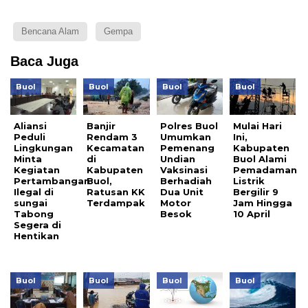
Bencana Alam
Gempa
Baca Juga
Buol
Buol
Buol
Buol
Aliansi
Banjir
Polres Buol
Mulai Hari
Peduli
Rendam 3
Umumkan
Ini,
Lingkungan
Kecamatan
Pemenang
Kabupaten
Minta
di
Undian
Buol Alami
Kegiatan
Kabupaten
Vaksinasi
Pemadaman
Pertambangan
Buol,
Berhadiah
Listrik
Ilegal di
Ratusan KK
Dua Unit
Bergilir 9
sungai
Terdampak
Motor
Jam Hingga
Tabong
Besok
10 April
Segera di
Hentikan
Buol
Buol
Buol
Buol