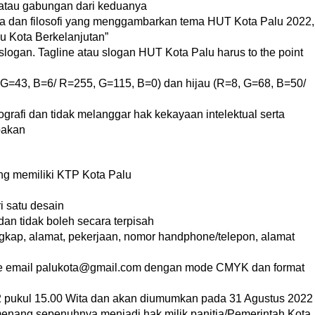
 atau gabungan dari keduanya
akna dan filosofi yang menggambarkan tema HUT Kota Palu 2022,
u Kota Berkelanjutan”
logan. Tagline atau slogan HUT Kota Palu harus to the point
 G=43, B=6/ R=255, G=115, B=0) dan hijau (R=8, G=68, B=50/
rafi dan tidak melanggar hak kekayaan intelektual serta
bakan
ng memiliki KTP Kota Palu
i satu desain
dan tidak boleh secara terpisah
ngkap, alamat, pekerjaan, nomor handphone/telepon, alamat
m ke email palukota@gmail.com dengan mode CMYK dan format
22 pukul 15.00 Wita dan akan diumumkan pada 31 Agustus 2022
emenang sepenuhnya menjadi hak milik panitia/Pemerintah Kota