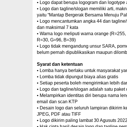
• Logo dapat berupa logogram dan logotype
• Logo dan tagline/slogan memiliki arti, m
yaitu “Mantap Bergerak Bersama Menuju Pal
• Logo mencantumkan angka 44 dan tagline/s
dan maksimal 7 kata
• Warna logo meliputi warna orange (R=255,
R=30, G=96, B=39)
• Logo tidak mengandung unsur SARA, pornog
belum pernah dipublikasikan maupun dilom
Syarat dan ketentuan
• Lomba hanya berlaku untuk masyarakat ya
• Lomba tidak dipungut biaya alias gratis
• Setiap peserta boleh mengirimkan lebih dar
• Logo dan tagline/slogan adalah satu paket 
• Melampirkan identitas diri berupa nama le
email dan scan KTP
• Desain logo dan seluruh lampiran dikiri
JPEG, PDF atau TIFF
• Logo dikirim paling lambat 30 Agusuts 20
• Hak cipta hasil desain logo dan tagline p