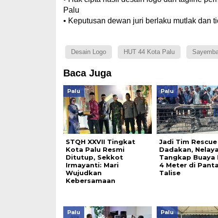
Palu
• Keputusan dewan juri berlaku mutlak dan t
Desain Logo
HUT 44 Kota Palu
Sayemba
Baca Juga
Palu
Palu
STQH XXVII Tingkat
Jadi Tim Rescue
Kota Palu Resmi
Dadakan, Nelay
Ditutup, Sekkot
Tangkap Buaya 
Irmayanti: Mari
4 Meter di Panta
Wujudkan
Talise
Kebersamaan
Palu
Palu