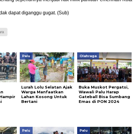
idak dapat diganggu gugat. (Sub)
ra
Palu
Olahraga
Lurah Lolu Selatan Ajak
Buka Muskot Pergatsi,
an
Warga Manfaatkan
Wawali Palu Harap
Hampir
Lahan Kosong Untuk
Gateball Bisa Sumbang
i
Bertani
Emas di PON 2024
Palu
Palu