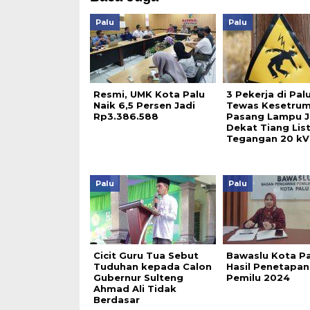
Palu
Palu
Resmi, UMK Kota Palu
3 Pekerja di Pal
Naik 6,5 Persen Jadi
Tewas Kesetrum
Rp3.386.588
Pasang Lampu J
Dekat Tiang List
Tegangan 20 kV
Palu
Palu
Cicit Guru Tua Sebut
Bawaslu Kota Pa
Tuduhan kepada Calon
Hasil Penetapa
Gubernur Sulteng
Pemilu 2024
Ahmad Ali Tidak
Berdasar