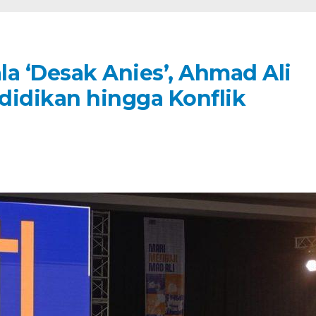
a ‘Desak Anies’, Ahmad Ali
didikan hingga Konflik