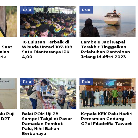
Palu
Palu
u
16 Lulusan Terbaik di
Lambelu Jadi Kapal
 Saat
Wisuda Untad 107-108,
Terakhir Tinggalkan
alan
Satu Diantaranya IPK
Pelabuhan Pantoloan
rik
4,00
Jelang Idulfitri 2023
Palu
Palu
lu Puji
Balai POM Uji 28
Kepala KEK Palu Hadiri
n DPT
Sampel Takjil di Pasar
Peresmian Gedung
Ramadan Pemkot
GPdI Filadelfia Tawaeli
Palu, Nihil Bahan
Berbahaya