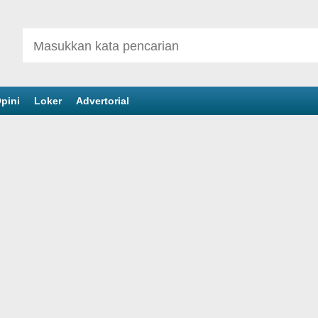
pini
Loker
Advertorial