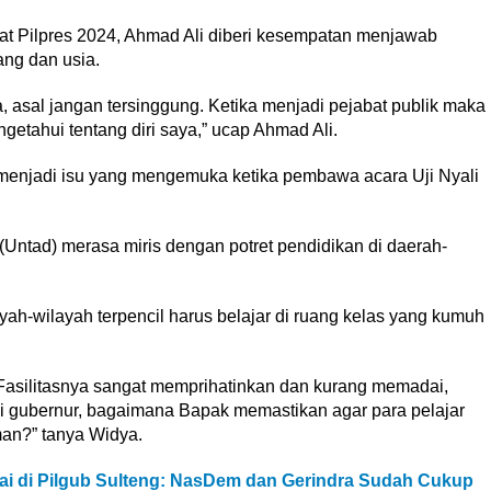
t Pilpres 2024, Ahmad Ali diberi kesempatan menjawab
ang dan usia.
, asal jangan tersinggung. Ketika menjadi pejabat publik maka
ngetahui tentang diri saya,” ucap Ahmad Ali.
 menjadi isu yang mengemuka ketika pembawa acara Uji Nyali
(Untad) merasa miris dengan potret pendidikan di daerah-
ayah-wilayah terpencil harus belajar di ruang kelas yang kumuh
Fasilitasnya sangat memprihatinkan dan kurang memadai,
adi gubernur, bagaimana Bapak memastikan agar para pelajar
man?” tanya Widya.
ai di Pilgub Sulteng: NasDem dan Gerindra Sudah Cukup