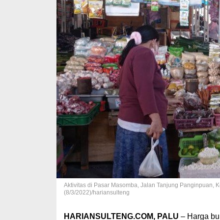
Aktivitas di Pasar Masomba, Jalan Tanjung Panginpuan, K
(8/3/2022)/hariansulteng
HARIANSULTENG.COM, PALU
– Harga bum