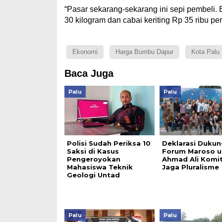
“Pasar sekarang-sekarang ini sepi pembeli.
30 kilogram dan cabai keriting Rp 35 ribu per
Ekonomi
Harga Bumbu Dapur
Kota Palu
Baca Juga
Palu
Palu
Polisi Sudah Periksa 10
Deklarasi Dukun
Saksi di Kasus
Forum Maroso u
Pengeroyokan
Ahmad Ali Komi
Mahasiswa Teknik
Jaga Pluralisme
Geologi Untad
Palu
Palu