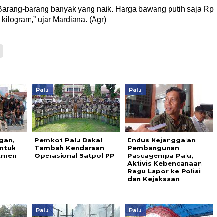
 Barang-barang banyak yang naik. Harga bawang putih saja Rp
 kilogram,” ujar Mardiana. (Agr)
Palu
Palu
gan,
Pemkot Palu Bakal
Endus Kejanggalan
ntuk
Tambah Kendaraan
Pembangunan
tmen
Operasional Satpol PP
Pascagempa Palu,
Aktivis Kebencanaan
Ragu Lapor ke Polisi
dan Kejaksaan
Palu
Palu