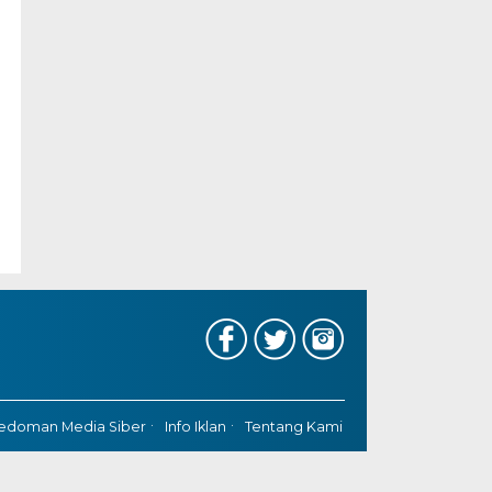
edoman Media Siber
Info Iklan
Tentang Kami