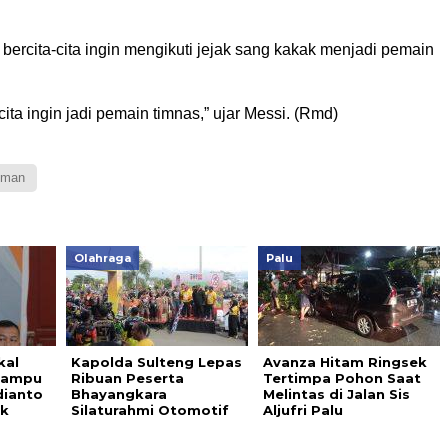
rcita-cita ingin mengikuti jejak sang kakak menjadi pemain
ita ingin jadi pemain timnas,” ujar Messi. (Rmd)
eman
Olahraga
Palu
kal
Kapolda Sulteng Lepas
Avanza Hitam Ringsek
Lampu
Ribuan Peserta
Tertimpa Pohon Saat
dianto
Bhayangkara
Melintas di Jalan Sis
k
Silaturahmi Otomotif
Aljufri Palu