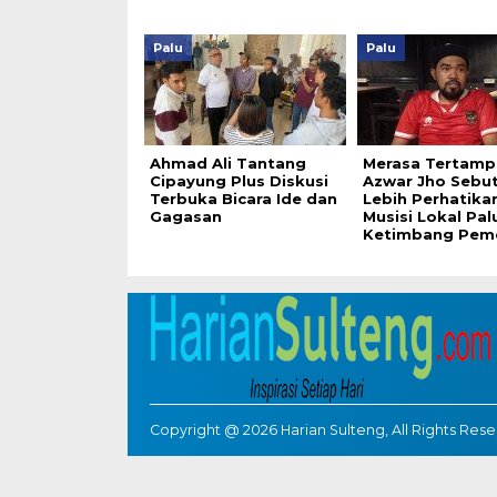
Palu
Palu
Ahmad Ali Tantang
Merasa Tertamp
Cipayung Plus Diskusi
Azwar Jho Sebut
Terbuka Bicara Ide dan
Lebih Perhatika
Gagasan
Musisi Lokal Pal
Ketimbang Peme
Copyright @ 2026 Harian Sulteng, All Rights Res