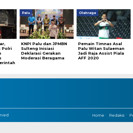
Palu
Olahraga
ar,
KNPI Palu dan JPMBN
Pemain Timnas Asal
 Polri
Sulteng Inisiasi
Palu Witan Sulaeman
n
Deklarasi Gerakan
Jadi Raja Assist Piala
u
Moderasi Beragama
AFF 2020
rintah
erved
Home
Redaksi
P