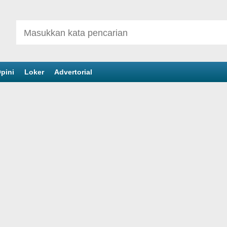
pini
Loker
Advertorial