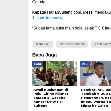
Garuda.
Kepada HarianSulteng.com, Messi mengaku be
Timnas Indonesia
.
“Sudah lama suka main bola, sejak TK. Cita-c
Kota Palu
Timnas Indonesia
Witan Sula
Baca Juga
Palu
Palu
Awali Kunjungan di
Pemkot Palu Ba
Palu, Giring Nikmati
Tambah 6.000 
Saraba di Gazebo
Penerangan, Ha
Kantor DPW PSI
Imbau Warga Ta
Sulteng
Minta ke Caleg