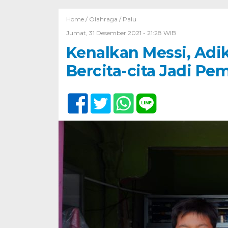
Home /
Olahraga
/
Palu
Jumat, 31 Desember 2021 - 21:28 WIB
Kenalkan Messi, Adi
Bercita-cita Jadi Pe