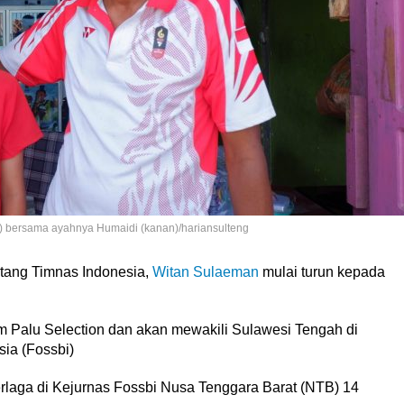
) bersama ayahnya Humaidi (kanan)/hariansulteng
tang Timnas Indonesia,
Witan Sulaeman
mulai turun kepada
im Palu Selection dan akan mewakili Sulawesi Tengah di
ia (Fossbi)
berlaga di Kejurnas Fossbi Nusa Tenggara Barat (NTB) 14