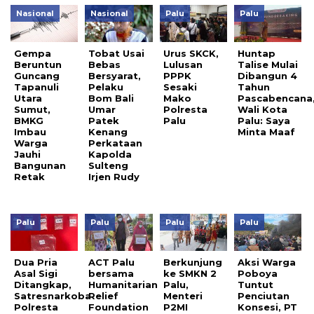
Nasional
Nasional
Palu
Palu
Gempa
Tobat Usai
Urus SKCK,
Huntap
Beruntun
Bebas
Lulusan
Talise Mulai
Guncang
Bersyarat,
PPPK
Dibangun 4
Tapanuli
Pelaku
Sesaki
Tahun
Utara
Bom Bali
Mako
Pascabencana
Sumut,
Umar
Polresta
Wali Kota
BMKG
Patek
Palu
Palu: Saya
Imbau
Kenang
Minta Maaf
Warga
Perkataan
Jauhi
Kapolda
Bangunan
Sulteng
Retak
Irjen Rudy
Palu
Palu
Palu
Palu
Dua Pria
ACT Palu
Berkunjung
Aksi Warga
Asal Sigi
bersama
ke SMKN 2
Poboya
Ditangkap,
Humanitarian
Palu,
Tuntut
Satresnarkoba
Relief
Menteri
Penciutan
Polresta
Foundation
P2MI
Konsesi, PT