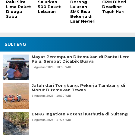
Palu Sita
Salurkan
Dorong
CPM Diberi
Lima Paket
500 Paket
Lulusan
Deadline
Diduga
Lebaran
SMK Bisa
Tujuh Hari
Sabu
Bekerja di
Luar Negeri
SULTENG
Mayat Perempuan Ditemukan di Pantai Lere
Palu, Sempat Dicabik Buaya
6 Agustus 2026 | 18:50 WIB
Jatuh dari Tongkang, Pekerja Tambang di
Morut Ditemukan Tewas
5 Agustus 2026 | 16:39 WIB
BMKG Ingatkan Potensi Karhutla di Sulteng
4 Agustus 2026 | 17:25 WIB