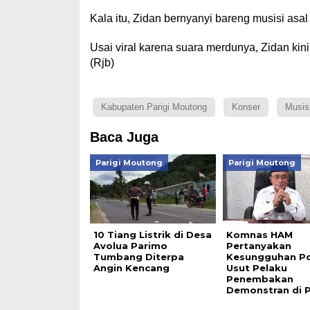
Kala itu, Zidan bernyanyi bareng musisi asa
Usai viral karena suara merdunya, Zidan kini
(Rjb)
Kabupaten Parigi Moutong
Konser
Musis
Baca Juga
Parigi Moutong
Parigi Moutong
10 Tiang Listrik di Desa
Komnas HAM
Avolua Parimo
Pertanyakan
Tumbang Diterpa
Kesungguhan Pol
Angin Kencang
Usut Pelaku
Penembakan
Demonstran di 