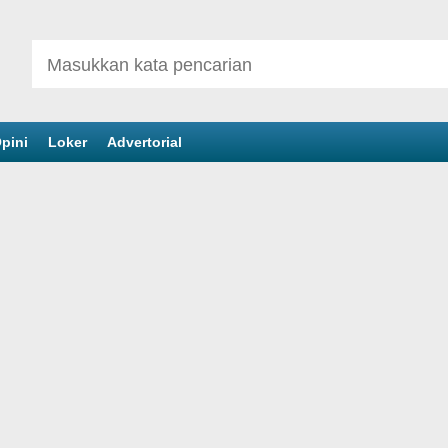
pini
Loker
Advertorial