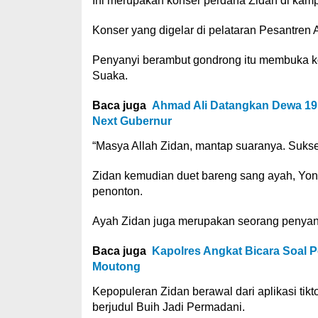
Ini merupakan konser perdana Zidan di kam
Konser yang digelar di pelataran Pesantren A
Penyanyi berambut gondrong itu membuka ko
Suaka.
Baca juga
Ahmad Ali Datangkan Dewa 19
Next Gubernur
“Masya Allah Zidan, mantap suaranya. Sukse
Zidan kemudian duet bareng sang ayah, Yon
penonton.
Ayah Zidan juga merupakan seorang penyanyi 
Baca juga
Kapolres Angkat Bicara Soal 
Moutong
Kepopuleran Zidan berawal dari aplikasi tik
berjudul Buih Jadi Permadani.