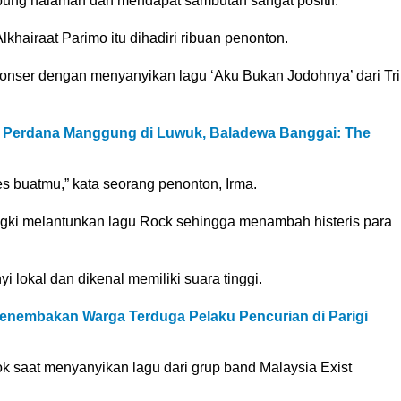
pung halaman dan mendapat sambutan sangat positif.
lkhairaat Parimo itu dihadiri ribuan penonton.
nser dengan menyanyikan lagu ‘Aku Bukan Jodohnya’ dari Tri
 Perdana Manggung di Luwuk, Baladewa Banggai: The
s buatmu,” kata seorang penonton, Irma.
gki melantunkan lagu Rock sehingga menambah histeris para
lokal dan dikenal memiliki suara tinggi.
Penembakan Warga Terduga Pelaku Pencurian di Parigi
tok saat menyanyikan lagu dari grup band Malaysia Exist