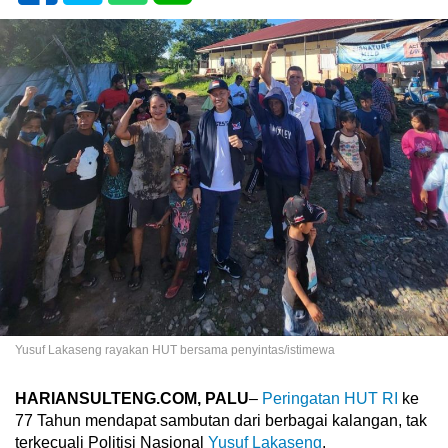
Yusuf Lakaseng rayakan HUT bersama penyintas/istimewa
HARIANSULTENG.COM, PALU
–
Peringatan HUT RI
ke
77 Tahun mendapat sambutan dari berbagai kalangan, tak
terkecuali Politisi Nasional
Yusuf Lakaseng
.