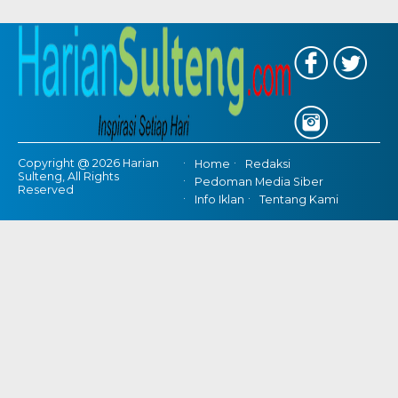
Copyright @ 2026 Harian
Home
Redaksi
Sulteng, All Rights
Pedoman Media Siber
Reserved
Info Iklan
Tentang Kami