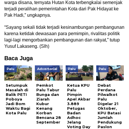
warga disana, ternyata Hutan Kota terbengkalai semenjak
terjadi peralihan pemerintahan Kota dari Pak Hidayat ke
Pak Hadi,” ungkapnya.
“Sayang sekali tidak terjadi kesinambungan pembangunan
karena ketidak dewasaan para pemimpin, rivalitas politik
lagi-lagi mengorbankan pembangunan dan rakyat,” tutup
Yusuf Lakaseng. (Slh)
Baca Juga
Palu
Advertorial
Palu
Palu
Setumpuk
Pemkot
Ketua KPU
Debat
Masalah di
Palu Tabur
Palu
Perdana
Balik PETI
Bunga dan
Pimpin
Pilwalkot
Poboya
Ziarah
Apel Akbar
Palu
Jadi Bom
Kubur
3.889
Digelar 21
Waktu Bagi
Kenang
Petugas
Oktober,
Kota Palu
Korban
Badan
KPU Batasi
Bencana 28
Adhoc
Jumlah
September
Jelang
Pendukung
Voting Day
Paslon