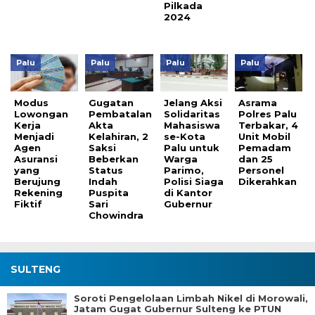
Pilkada
2024
Palu
Palu
Palu
Palu
Modus
Gugatan
Jelang Aksi
Asrama
Lowongan
Pembatalan
Solidaritas
Polres Palu
Kerja
Akta
Mahasiswa
Terbakar, 4
Menjadi
Kelahiran, 2
se-Kota
Unit Mobil
Agen
Saksi
Palu untuk
Pemadam
Asuransi
Beberkan
Warga
dan 25
yang
Status
Parimo,
Personel
Berujung
Indah
Polisi Siaga
Dikerahkan
Rekening
Puspita
di Kantor
Fiktif
Sari
Gubernur
Chowindra
SULTENG
Soroti Pengelolaan Limbah Nikel di Morowali,
Jatam Gugat Gubernur Sulteng ke PTUN