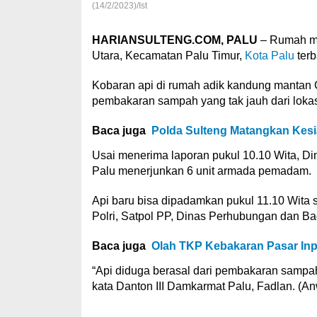
(14/2/2023)/Ist
HARIANSULTENG.COM, PALU
– Rumah mil
Utara, Kecamatan Palu Timur,
Kota Palu
terb
Kobaran api di rumah adik kandung mantan G
pembakaran sampah yang tak jauh dari lokas
Baca juga
Polda Sulteng Matangkan Kesia
Usai menerima laporan pukul 10.10 Wita, 
Palu menerjunkan 6 unit armada pemadam.
Api baru bisa dipadamkan pukul 11.10 Wita s
Polri, Satpol PP, Dinas Perhubungan dan 
Baca juga
Olah TKP Kebakaran Pasar In
“Api diduga berasal dari pembakaran sam
kata Danton III Damkarmat Palu, Fadlan. (An