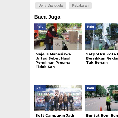
Derry Djanggola
Kebakaran
Baca Juga
Palu
Palu
Majelis Mahasiswa
Satpol PP Kota 
Untad Sebut Hasil
Bersihkan Rekl
Pemilihan Presma
Tak Berizin
Tidak Sah
Palu
Palu
Soft Campaign Jadi
Buntut Bom Bunu