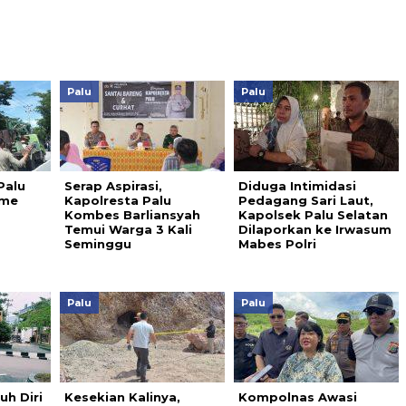
Palu
Palu
Palu
Serap Aspirasi,
Diduga Intimidasi
ame
Kapolresta Palu
Pedagang Sari Laut,
Kombes Barliansyah
Kapolsek Palu Selatan
Temui Warga 3 Kali
Dilaporkan ke Irwasum
Seminggu
Mabes Polri
Palu
Palu
h Diri
Kesekian Kalinya,
Kompolnas Awasi