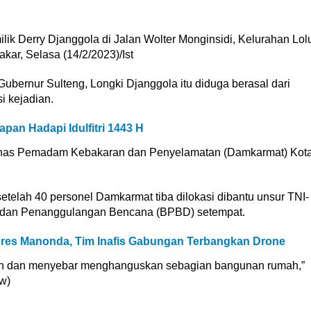
ik Derry Djanggola di Jalan Wolter Monginsidi, Kelurahan Lol
akar, Selasa (14/2/2023)/Ist
ubernur Sulteng, Longki Djanggola itu diduga berasal dari
i kejadian.
pan Hadapi Idulfitri 1443 H
Dinas Pemadam Kebakaran dan Penyelamatan (Damkarmat) Kot
etelah 40 personel Damkarmat tiba dilokasi dibantu unsur TNI-
Badan Penanggulangan Bencana (BPBD) setempat.
pres Manonda, Tim Inafis Gabungan Terbangkan Drone
pah dan menyebar menghanguskan sebagian bangunan rumah,”
w)