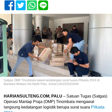
Satgas OMP Tinombala kawal kedatangan surat suara Pilkada 2024 di
Bandara Mutiara Sis Aljufri Palu, Jumat (18/10/2024)/Ist
HARIANSULTENG.COM, PALU
– Satuan Tugas (Satgas)
Operasi Mantap Praja (OMP) Tinombala mengawal
langsung kedatangan logistik berupa surat suara
Pilkada