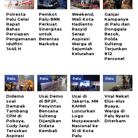
Polresta
Pemkot
Weekend,
Ganjar
Palu Gelar
Palu-BNN
Wali Kota
Kampanye
Rapat
Perkuat
Hadianto
di Palu dan
Bahas
Sinergitas
Rasyid
Donggala
Persiapan
untuk
Serap
Besok,
Pengamanan
Berantas
Aspirasi
Polda
Idulfitri
Narkoba
Warga di
Sulteng
1445 H
Sejumlah
Terjunkan
Kelurahan
812
Personel
Palu
Palu
Palu
Palu
Didemo
Usai Demo
Usai di
Viral Nekat
soal
di BP2P,
Jakarta, MN
Elus-elus
Dampak
Penyintas
KAHMI
Buaya,
Tambang
Bencana
Luncurkan
Warga di
CPM di
Sulteng
Logo
Palu Nyaris
Poboya,
Dijanjikan
Musyawarah
Diterkam
Cudy Janji
Didata
Nasional ke
Teruskan
Kembali
XI di Kota
Aspirasi
Palu