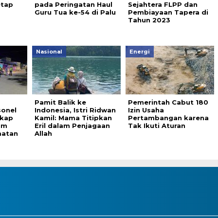
etap
pada Peringatan Haul
Sejahtera FLPP dan
Guru Tua ke-54 di Palu
Pembiayaan Tapera di
Tahun 2023
Nasional
Energi
Pamit Balik ke
Pemerintah Cabut 180
sonel
Indonesia, Istri Ridwan
Izin Usaha
gkap
Kamil: Mama Titipkan
Pertambangan karena
am
Eril dalam Penjagaan
Tak Ikuti Aturan
matan
Allah