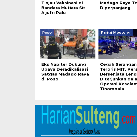
Tinjau Vaksinasi di
Madago Raya T
Bandara Mutiara Sis
Diperpanjang
Aljufri Palu
Poso
Parigi Moutong
Eks Napiter Dukung
Cegah Serangan
Upaya Deradikalisasi
Teroris MIT, Per
Satgas Madago Raya
Bersenjata Len
di Poso
Diterjunkan dal
Operasi Kesela
Tinombala