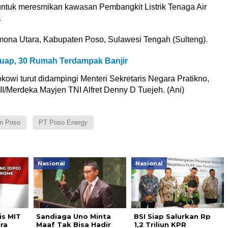
ntuk meresmikan kawasan Pembangkit Listrik Tenaga Air
.
ona Utara, Kabupaten Poso, Sulawesi Tengah (Sulteng).
uap, 30 Rumah Terdampak Banjir
owi turut didampingi Menteri Sekretaris Negara Pratikno,
/Merdeka Mayjen TNI Alfret Denny D Tuejeh. (Ani)
n Poso
PT Poso Energy
Nasional
Nasional
s MIT
Sandiaga Uno Minta
BSI Siap Salurkan Rp
ra
Maaf Tak Bisa Hadir
1,2 Triliun KPR