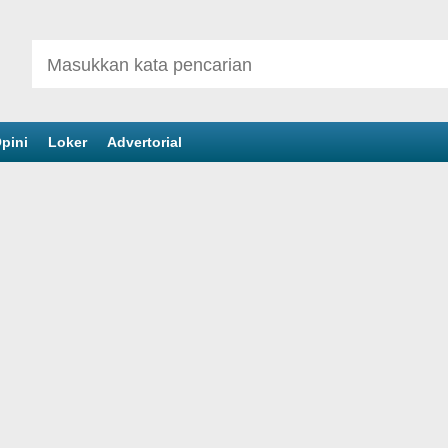
pini
Loker
Advertorial