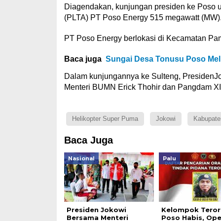
Diagendakan, kunjungan presiden ke Poso u
(PLTA) PT Poso Energy 515 megawatt (MW)
PT Poso Energy berlokasi di Kecamatan Pam
Baca juga
Sungai Desa Tonusu Poso Mel
Dalam kunjungannya ke Sulteng, PresidenJok
Menteri BUMN Erick Thohir dan Pangdam XIII
Helikopter Super Puma
Jokowi
Kabupate
Baca Juga
Nasional
Palu
Presiden Jokowi
Kelompok Terori
Bersama Menteri
Poso Habis, Ope