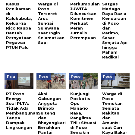
Kasus
Warga di
Perkumpulan
Satgas
Penikaman
Poso
JUWITA
Madago
di
Terseret
Diluncurkan,
Raya Razia
Kalukubula,
Arus
Komitmen
Kendaraan
Keluarga
Sungai
Perkuat
di Poso
Rico Raupa
Sulewana
Peran
dan
Bantah
saat Ingin
Jurnalis
Parimo,
Pernyataan
Selamatkan
Perempuan
Sasar
Pegawai
Sapi
Senjata Api
PTUN Palu
hingga
Paham
Radikal
Palu
Poso
Poso
Poso
PT Poso
Aksi
Kunjungi
Warga di
Energy
Gabungan
Poskotis
Poso
Soal PLTA:
Anggota
Ops
Temukan
Tidak Ada
Brimob
Manago
Senjata
Pembangunan
Sulteng
Raya,
Rakitan
Tanpa
dan
Panglima
dan
Dampak
Bhayangkari
TNI : Situasi
Amunisi
Lingkungan
Bersihkan
di Poso
saat Cari
Pantai
Semakin
Kayu Bakar