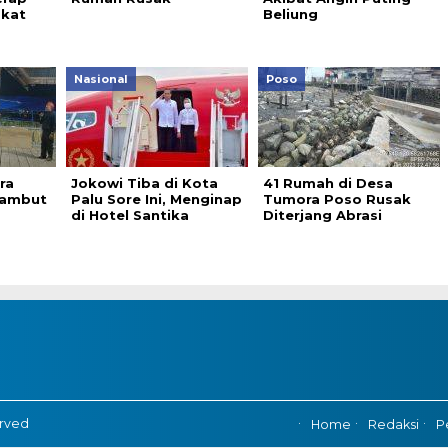
akat
Beliung
Nasional
Poso
ra
Jokowi Tiba di Kota
41 Rumah di Desa
Sambut
Palu Sore Ini, Menginap
Tumora Poso Rusak
di Hotel Santika
Diterjang Abrasi
erved
Home
Redaksi
P