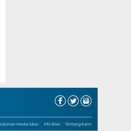
edoman Media Siber
Info Iklan
Tentang Kami