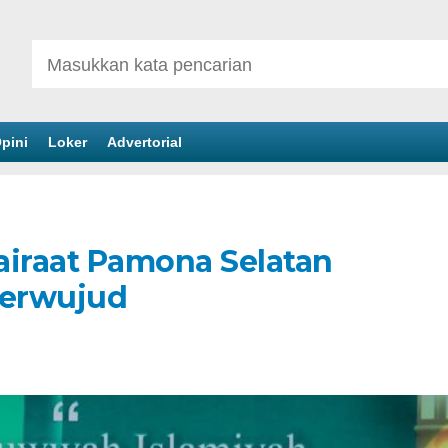
pini
Loker
Advertorial
airaat Pamona Selatan
 Terwujud