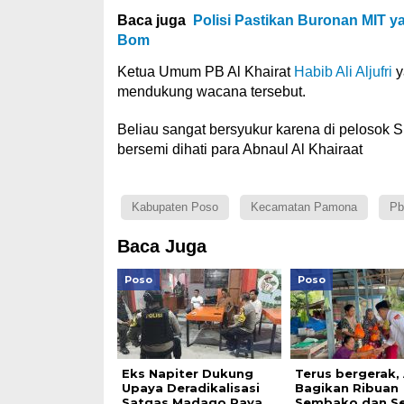
Baca juga
Polisi Pastikan Buronan MIT y
Bom
Ketua Umum PB Al Khairat
Habib Ali Aljufri
y
mendukung wacana tersebut.
Beliau sangat bersyukur karena di pelosok S
bersemi dihati para Abnaul Al Khairaat
Kabupaten Poso
Kecamatan Pamona
Pb
Baca Juga
Poso
Poso
Eks Napiter Dukung
Terus bergerak,
Upaya Deradikalisasi
Bagikan Ribuan
Satgas Madago Raya
Sembako dan S