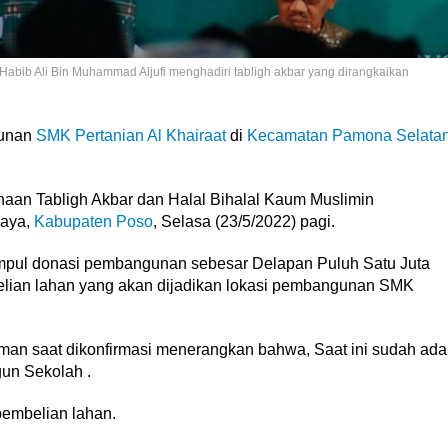
Habib Ali Bin Muhammad Aljufi menghadiri tabligh akbar yang dirangkaikan
unan
SMK Pertanian
Al Khairaat
di
Kecamatan Pamona Selata
aan Tabligh Akbar dan Halal Bihalal Kaum Muslimin
jaya,
Kabupaten Poso
, Selasa (23/5/2022) pagi.
rkumpul donasi pembangunan sebesar Delapan Puluh Satu Juta
elian lahan yang akan dijadikan lokasi pembangunan SMK
man saat dikonfirmasi menerangkan bahwa, Saat ini sudah ada
un Sekolah .
embelian lahan.