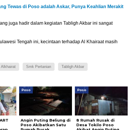
ang Tewas di Poso adalah Askar, Punya Keahlian Merakit
ang juga hadir dalam kegiatan Tabligh Akbar ini sangat
ulawesi Tengah ini, kecintaan terhadap Al Khairaat masih
 Alkhairat
Smk Pertanian
Tabligh Akbar
Poso
Poso
 ART
Angin Puting Beliung di
8 Rumah Rusak di
Poso Akibatkan Satu
Desa Tokilo Poso
erap
Rumah Rusak
Akibat Angin Puting