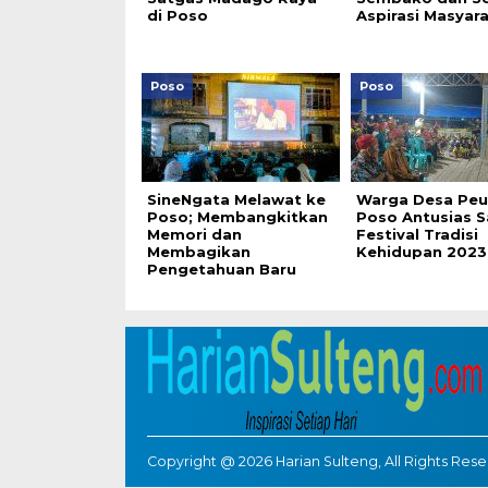
di Poso
Aspirasi Masyar
Poso
Poso
SineNgata Melawat ke
Warga Desa Peu
Poso; Membangkitkan
Poso Antusias 
Memori dan
Festival Tradisi
Membagikan
Kehidupan 2023
Pengetahuan Baru
Copyright @ 2026 Harian Sulteng, All Rights Res