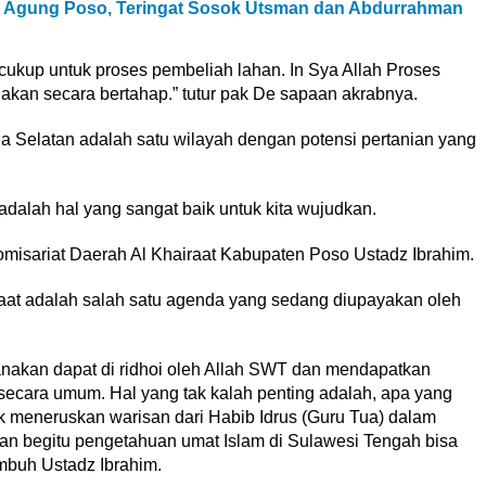
d Agung Poso, Teringat Sosok Utsman dan Abdurrahman
r cukup untuk proses pembeliah lahan. In Sya Allah Proses
kan secara bertahap.” tutur pak De sapaan akrabnya.
elatan adalah satu wilayah dengan potensi pertanian yang
dalah hal yang sangat baik untuk kita wujudkan.
omisariat Daerah Al Khairaat Kabupaten Poso Ustadz Ibrahim.
raat adalah salah satu agenda yang sedang diupayakan oleh
nakan dapat di ridhoi oleh Allah SWT dan mendapatkan
ecara umum. Hal yang tak kalah penting adalah, apa yang
 meneruskan warisan dari Habib Idrus (Guru Tua) dalam
n begitu pengetahuan umat Islam di Sulawesi Tengah bisa
mbuh Ustadz Ibrahim.