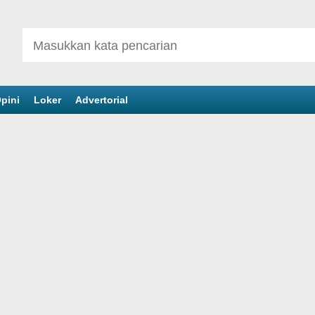
pini
Loker
Advertorial