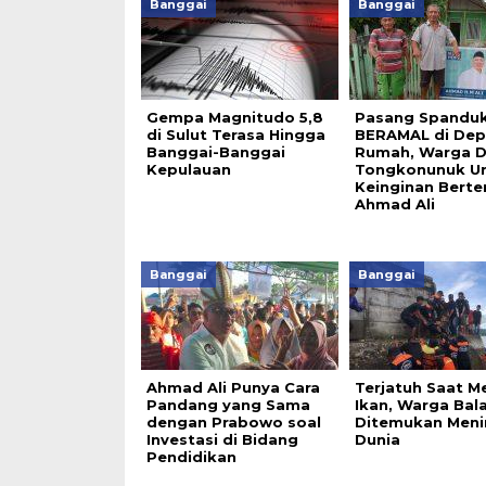
Banggai
Banggai
Gempa Magnitudo 5,8
Pasang Spandu
di Sulut Terasa Hingga
BERAMAL di De
Banggai-Banggai
Rumah, Warga 
Kepulauan
Tongkonunuk U
Keinginan Bert
Ahmad Ali
Banggai
Banggai
Ahmad Ali Punya Cara
Terjatuh Saat M
Pandang yang Sama
Ikan, Warga Bal
dengan Prabowo soal
Ditemukan Meni
Investasi di Bidang
Dunia
Pendidikan