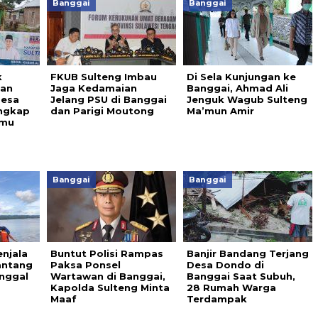
Banggai
Banggai
k
FKUB Sulteng Imbau
Di Sela Kunjungan ke
pan
Jaga Kedamaian
Banggai, Ahmad Ali
Desa
Jelang PSU di Banggai
Jenguk Wagub Sulteng
ngkap
dan Parigi Moutong
Ma’mun Amir
emu
Banggai
Banggai
enjala
Buntut Polisi Rampas
Banjir Bandang Terjang
antang
Paksa Ponsel
Desa Dondo di
nggal
Wartawan di Banggai,
Banggai Saat Subuh,
Kapolda Sulteng Minta
28 Rumah Warga
Maaf
Terdampak