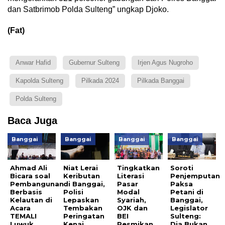
dan Satbrimob Polda Sulteng” ungkap Djoko.
(Fat)
Anwar Hafid
Gubernur Sulteng
Irjen Agus Nugroho
Kapolda Sulteng
Pilkada 2024
Pilkada Banggai
Polda Sulteng
Baca Juga
Banggai
Banggai
Banggai
Banggai
Ahmad Ali
Niat Lerai
Tingkatkan
Soroti
Bicara soal
Keributan
Literasi
Penjemputan
Pembangunan
di Banggai,
Pasar
Paksa
Berbasis
Polisi
Modal
Petani di
Kelautan di
Lepaskan
Syariah,
Banggai,
Acara
Tembakan
OJK dan
Legislator
TEMALI
Peringatan
BEI
Sulteng:
Luwuk
Kenai
Resmikan
Dia Bukan