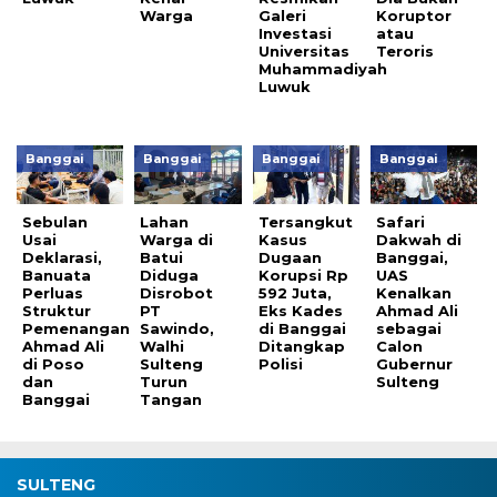
Warga
Galeri
Koruptor
Investasi
atau
Universitas
Teroris
Muhammadiyah
Luwuk
Banggai
Banggai
Banggai
Banggai
Sebulan
Lahan
Tersangkut
Safari
Usai
Warga di
Kasus
Dakwah di
Deklarasi,
Batui
Dugaan
Banggai,
Banuata
Diduga
Korupsi Rp
UAS
Perluas
Disrobot
592 Juta,
Kenalkan
Struktur
PT
Eks Kades
Ahmad Ali
Pemenangan
Sawindo,
di Banggai
sebagai
Ahmad Ali
Walhi
Ditangkap
Calon
di Poso
Sulteng
Polisi
Gubernur
dan
Turun
Sulteng
Banggai
Tangan
SULTENG