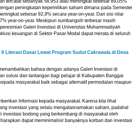
ngah tercatat sebanyak 58.953 atau meningkat sebesar 89,05%
us dengan peningkatan kepemilikan saham dimana pada Semeste
meningkat sebesar 92,9% secara year-on-year. Dari sisi nilai
 77% year-on-year. Meskipun sumbangsih terbesar masih
 peresmian Galeri Investasi di Universitas Muhammadiyah
nklusi keuangan di Sektor Pasar Modal dapat merata di seluruh
 6 Literasi Dasar Lewat Program Sudut Cakrawala di Desa
menambahkan bahwa dengan adanya Galeri Investasi di
 solusi dan tantangan bagi pelajar di Kabupaten Banggai
kepada masyarakat baik sebagai alternatif permodalan maupun
mberikan Informasi kepada masyarakat. Karena kita lihat
tang investasi yang selalu mengatasnamakan saham, padahal
i investasi bodong yang berkembang di masyarakat oleh
diharapkan dapat meminimalisir banyaknya korban dari investas