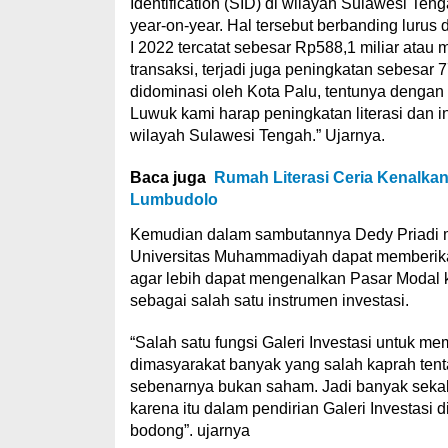
Identification (SID) di wilayah Sulawesi Te
year-on-year. Hal tersebut berbanding lur
I 2022 tercatat sebesar Rp588,1 miliar atau 
transaksi, terjadi juga peningkatan sebesar
didominasi oleh Kota Palu, tentunya dengan
Luwuk kami harap peningkatan literasi dan i
wilayah Sulawesi Tengah.” Ujarnya.
Baca juga
Rumah Literasi Ceria Kenalkan
Lumbudolo
Kemudian dalam sambutannya Dedy Priadi 
Universitas Muhammadiyah dapat memberikan
agar lebih dapat mengenalkan Pasar Modal 
sebagai salah satu instrumen investasi.
“Salah satu fungsi Galeri Investasi untuk me
dimasyarakat banyak yang salah kaprah ten
sebenarnya bukan saham. Jadi banyak sekal
karena itu dalam pendirian Galeri Investasi 
bodong”. ujarnya