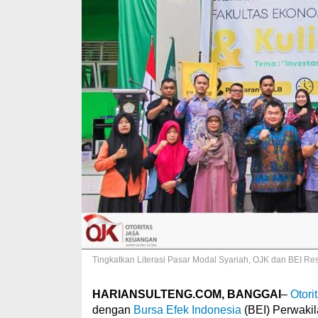
Tingkatkan Literasi Pasar Modal Syariah, OJK dan BEI R
HARIANSULTENG.COM, BANGGAI
–
Otori
dengan
Bursa Efek Indonesia
(BEI) Perwaki