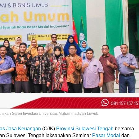
esmikan Galeri Investasi Universitas Muhammadiyah Luwuk
tas Jasa Keuangan
(OJK)
Provinsi Sulawesi Tengah
bersama
lan Sulawesi Tengah laksanakan Seminar
Pasar Modal
dan