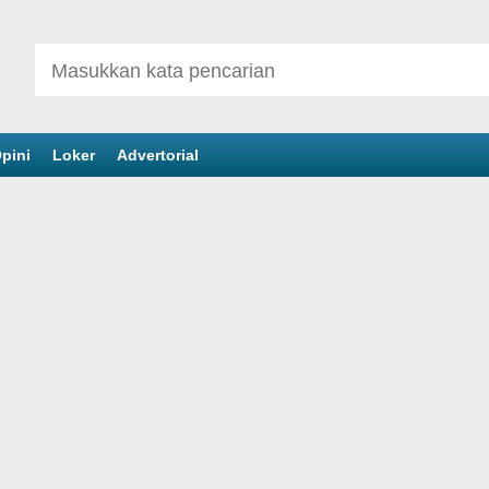
pini
Loker
Advertorial