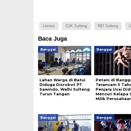
Literasi
OJK Sulteng
REI Sulteng
U
Baca Juga
Banggai
Banggai
Lahan Warga di Batui
Petani di Bangg
Diduga Disrobot PT
Terancam 5 Tah
Sawindo, Walhi Sulteng
Penjara Usai Di
Turun Tangan
Mencuri Kelapa 
Milik Perusahaa
Banggai
Banggai