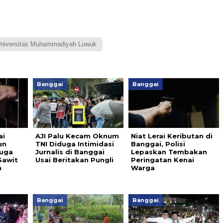
niversitas Muhammadiyah Luwuk
Banggai
Banggai
ai
AJI Palu Kecam Oknum
Niat Lerai Keributan di
un
TNI Diduga Intimidasi
Banggai, Polisi
duga
Jurnalis di Banggai
Lepaskan Tembakan
Sawit
Usai Beritakan Pungli
Peringatan Kenai
n
Warga
Banggai
Banggai