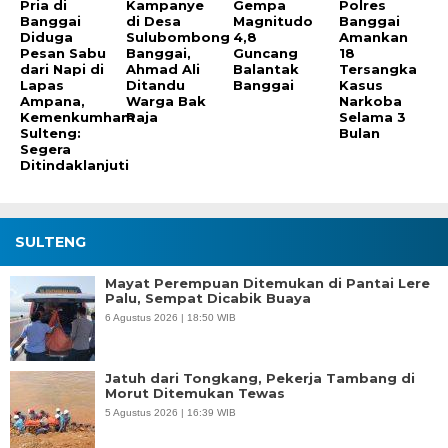
Pria di
Kampanye
Gempa
Polres
Banggai
di Desa
Magnitudo
Banggai
Diduga
Sulubombong
4,8
Amankan
Pesan Sabu
Banggai,
Guncang
18
dari Napi di
Ahmad Ali
Balantak
Tersangka
Lapas
Ditandu
Banggai
Kasus
Ampana,
Warga Bak
Narkoba
Kemenkumham
Raja
Selama 3
Sulteng:
Bulan
Segera
Ditindaklanjuti
SULTENG
Mayat Perempuan Ditemukan di Pantai Lere
Palu, Sempat Dicabik Buaya
6 Agustus 2026 | 18:50 WIB
Jatuh dari Tongkang, Pekerja Tambang di
Morut Ditemukan Tewas
5 Agustus 2026 | 16:39 WIB