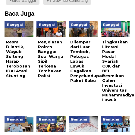
Polres Banggai
PT Sawindo Cemerlang
Baca Juga
Banggai
Banggai
Banggai
Banggai
Resmi
Penjelasan
Dilempar
Tingkatkan
Dilantik,
Polres
dari Luar
Literasi
Wagub
Banggai
Tembok,
Pasar
Sulteng
Soal Warga
Petugas
Modal
Harap
Sipil
Lapas
Syariah,
Terobosan
Terkena
Luwuk
OJK dan
IDAI Atasi
Tembakan
Gagalkan
BEI
Stunting
Polisi
Penyelundupan
Resmikan
Paket Sabu
Galeri
Investasi
Universitas
Muhammadiya
Luwuk
Banggai
Banggai
Banggai
Banggai