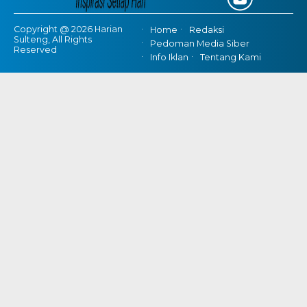
Copyright @ 2026 Harian
Home
Redaksi
Sulteng, All Rights
Pedoman Media Siber
Reserved
Info Iklan
Tentang Kami