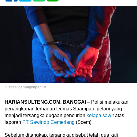
Ilustrasi penangkapan/Ist
HARIANSULTENG.COM, BANGGAI
– Polisi melakukan
penangkapan terhadap Demas Saampap, petani yang
menjadi tersangka dugaan pencurian
kelapa sawit
atas
laporan
PT Sawindo Cemerlang
(Scem).
Sebelum ditangkap, tersangka disebut telah dua kali