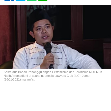
Sekretaris Badan Penanggulangan Ekstrimisme dan Terorisme MUI, Muh
Najih Arromadloni di acara Indonesia Lawyers Club (ILC), Jumat
(26/11/2021) malam/Ist