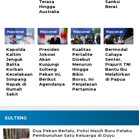
Terasa
Sanksi
Hingga
Berat
Australia
Nasional
Nasional
Nasional
Nasional
Kapolda
Presiden
Kualitas
Bermodal
Kaltim
Jokowi
Pertalite
Cahaya
Jenguk
Akan
Disebut
Senter,
Balita
Kunjungi
Menurun
Prajurit TNI
Korban
Sulteng
Hingga
Bantu Ibu
Kecelakaan
Pekan Ini,
Bikin
Melahirkan
Simpang
Berikut
Boros, Ini
di Papua
Rapak di
Agendanya
Penjelasan
Rumah
Pertamina
Sakit
SULTENG
Dua Pekan Berlalu, Polisi Masih Buru Pelaku
Pembunuhan Satu Keluarga di Duyu