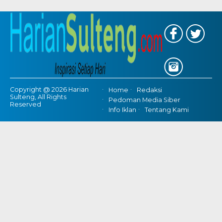
Copyright @ 2026 Harian
Home
Redaksi
Sulteng, All Rights
Pedoman Media Siber
Reserved
Info Iklan
Tentang Kami