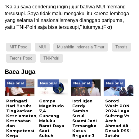
“Kalau saya cenderung ingin jujur bahwa MUI memang
tersusupi. Saya tidak malu mengakui itu karena lembaga
yang selama ini nasionalismenya dianggap paripurna,
yaitu TNI-Polri saja bisa tersusupi,” tuturnya.(Fkr)
MIT Poso
MUI
Mujahidin Indonesia Timur
Teroris
Teroris Poso
TNI-Polri
Baca Juga
Nasional
Nasional
Nasional
Nasional
Peringati
Gempa
Istri Irjen
Soroti
Hari Buruh:
Magnitudo
Ferdy
Wasit PON
Tingkatkan
7,4
Sambo
2024 Laga
Keselamatan,
Guncang
Susul
Sulteng Vs
Kesehatan
Maluku
Suami Jadi
Aceh,
dan
Barat Daya
Tersangka
Ahmad Ali
Kompetensi
Saat
Kasus
Desak PSSI
Kerja
Subuh,
Brigadir J
Jatuhi