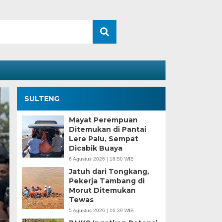
SULTENG
Mayat Perempuan
Ditemukan di Pantai
Lere Palu, Sempat
Dicabik Buaya
6 Agustus 2026 | 18:50 WIB
Jatuh dari Tongkang,
Pekerja Tambang di
Morut Ditemukan
Kesaksian Buruh dan
Tewas
5 Agustus 2026 | 16:39 WIB
Industri Nikel di Mor