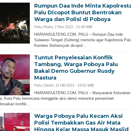
Rumpun Daa Inde Minta Kapolrest
Palu Dicopot Buntut Bentrokan
Warga dan Polisi di Poboya
Palu |
Rabu, 2 Nov 2022 - 21:40 WIB
HARIANSULTENG.COM, PALU – Rumpun Daa Inde
Sulawesi Tengah (Sulteng) meminta agar Kapolresta Palu
Kombes Barliansyah dicopot…
Tuntut Penyelesaian Konflik
Tambang, Warga Poboya Palu
Bakal Demo Gubernur Rusdy
Mastura
Palu |
Senin, 31 Okt 2022 - 16:02 WIB
HARIANSULTENG.COM, PALU – Masyarakat Kelurahan
, Kota Palu berencana menggelar aksi demo menuntut pemerintah
lesaikan konflik…
Warga Poboya Palu Kecam Aksi
Polisi Tembakkan Gas Air Mata
Hingga Kejar Massa Masuk Masjid