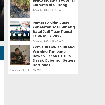
BMKG Ingatkan Potensi
Karhutla di Sulteng
Minggu, 5 Jan 2025 - 18:59 WIB
4 Agustus 2026 | 17:25 WIB
HARIANSULTENG.COM, MOROWALI – Industri nikel men
punggung ekspor nasional. Mantra hilirisasi terus…
Pemprov Kirim Surat
Keberatan soal Sulteng
Batal Jadi Tuan Rumah
FORNAS IX 2027
3 Agustus 2026 | 10:48 WIB
Komisi III DPRD Sulteng
Warning Tambang
Bawah Tanah PT CPM,
Desak Gubernur Segera
Bertindak
2 Agustus 2026 | 19:15 WIB