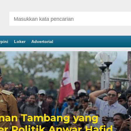
pini
Loker
Advertorial
inan Tambang yang
er Politik Anwar Hafid