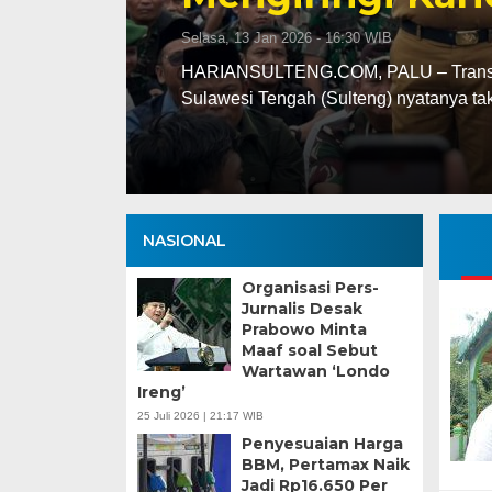
Selasa, 13 Jan 2026 - 16:30 WIB
ng
HARIANSULTENG.COM, PALU – Transisi j
Sulawesi Tengah (Sulteng) nyatanya t
NASIONAL
Organisasi Pers-
Jurnalis Desak
Prabowo Minta
Maaf soal Sebut
Wartawan ‘Londo
Ireng’
25 Juli 2026 | 21:17 WIB
Penyesuaian Harga
BBM, Pertamax Naik
Jadi Rp16.650 Per