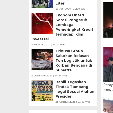
Liter
10 Juni 2026 | 10:30 WIB
Ekonom Untad
Soroti Pengaruh
Lembaga
Pemeringkat Kredit
terhadap Iklim
Investasi
9 Februari 2026 | 23:14 WIB
Trinusa Group
Salurkan Belasan
Ton Logistik untuk
Korban Bencana di
Sumatra
6 Desember 2025 | 14:34 WIB
Bahlil Tegaskan
Poboya
Tindak Tambang
menye
Ilegal Sesuai Arahan
Presiden
25 Agustus 2025 | 21:43 WIB