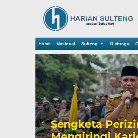
Home
Nasional
Sulteng
Olahraga
O
Sengketa Periz
Mengiringi Kari