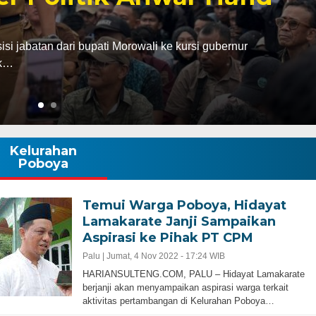
abatan dari bupati Morowali ke kursi gubernur
ak…
Kelurahan
Poboya
Temui Warga Poboya, Hidayat
Lamakarate Janji Sampaikan
Aspirasi ke Pihak PT CPM
Palu |
Jumat, 4 Nov 2022 - 17:24 WIB
HARIANSULTENG.COM, PALU – Hidayat Lamakarate
berjanji akan menyampaikan aspirasi warga terkait
aktivitas pertambangan di Kelurahan Poboya…