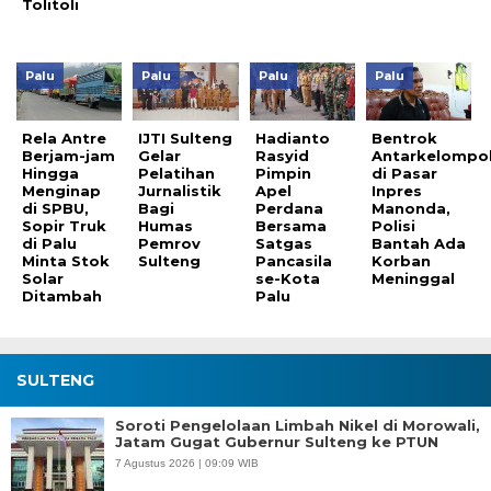
Tolitoli
Palu
Palu
Palu
Palu
Rela Antre
IJTI Sulteng
Hadianto
Bentrok
Berjam-jam
Gelar
Rasyid
Antarkelompo
Hingga
Pelatihan
Pimpin
di Pasar
Menginap
Jurnalistik
Apel
Inpres
di SPBU,
Bagi
Perdana
Manonda,
Sopir Truk
Humas
Bersama
Polisi
di Palu
Pemrov
Satgas
Bantah Ada
Minta Stok
Sulteng
Pancasila
Korban
Solar
se-Kota
Meninggal
Ditambah
Palu
SULTENG
Soroti Pengelolaan Limbah Nikel di Morowali,
Jatam Gugat Gubernur Sulteng ke PTUN
7 Agustus 2026 | 09:09 WIB