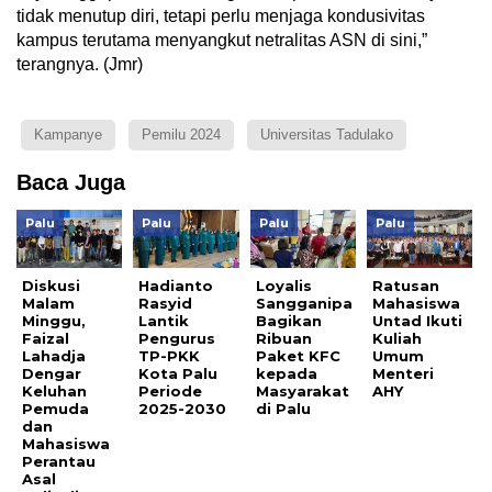
tidak menutup diri, tetapi perlu menjaga kondusivitas
kampus terutama menyangkut netralitas ASN di sini,”
terangnya. (Jmr)
Kampanye
Pemilu 2024
Universitas Tadulako
Baca Juga
Palu
Palu
Palu
Palu
Diskusi
Hadianto
Loyalis
Ratusan
Malam
Rasyid
Sangganipa
Mahasiswa
Minggu,
Lantik
Bagikan
Untad Ikuti
Faizal
Pengurus
Ribuan
Kuliah
Lahadja
TP-PKK
Paket KFC
Umum
Dengar
Kota Palu
kepada
Menteri
Keluhan
Periode
Masyarakat
AHY
Pemuda
2025-2030
di Palu
dan
Mahasiswa
Perantau
Asal