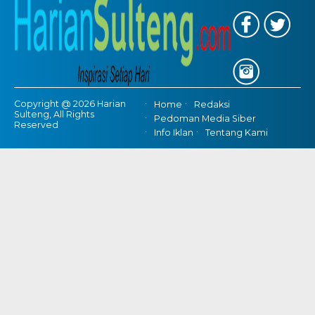
Copyright @ 2026 Harian
Home
Redaksi
Sulteng, All Rights
Pedoman Media Siber
Reserved
Info Iklan
Tentang Kami