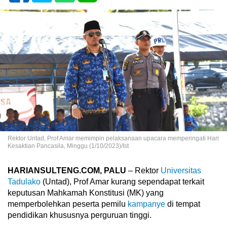
Rektor Untad, Prof Amar memimpin pelaksanaan upacara memperingati Hari
Kesaktian Pancasila, Minggu (1/10/2023)/Ist
HARIANSULTENG.COM, PALU
– Rektor
Universitas
Tadulako
(Untad), Prof Amar kurang sependapat terkait
keputusan Mahkamah Konstitusi (MK) yang
memperbolehkan peserta pemilu
kampanye
di tempat
pendidikan khususnya perguruan tinggi.