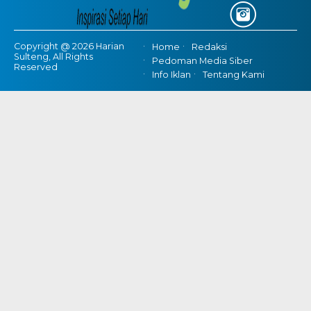
Copyright @ 2026 Harian
Home
Redaksi
Sulteng, All Rights
Pedoman Media Siber
Reserved
Info Iklan
Tentang Kami