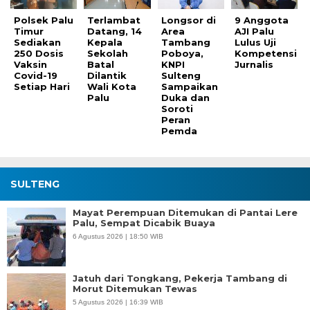
Polsek Palu
Terlambat
Longsor di
9 Anggota
Timur
Datang, 14
Area
AJI Palu
Sediakan
Kepala
Tambang
Lulus Uji
250 Dosis
Sekolah
Poboya,
Kompetensi
Vaksin
Batal
KNPI
Jurnalis
Covid-19
Dilantik
Sulteng
Setiap Hari
Wali Kota
Sampaikan
Palu
Duka dan
Soroti
Peran
Pemda
SULTENG
Mayat Perempuan Ditemukan di Pantai Lere
Palu, Sempat Dicabik Buaya
6 Agustus 2026 | 18:50 WIB
Jatuh dari Tongkang, Pekerja Tambang di
Morut Ditemukan Tewas
5 Agustus 2026 | 16:39 WIB