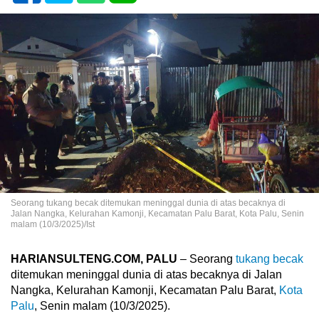
Seorang tukang becak ditemukan meninggal dunia di atas becaknya di
Jalan Nangka, Kelurahan Kamonji, Kecamatan Palu Barat, Kota Palu, Senin
malam (10/3/2025)/Ist
HARIANSULTENG.COM, PALU
– Seorang
tukang becak
ditemukan meninggal dunia di atas becaknya di Jalan
Nangka, Kelurahan Kamonji, Kecamatan Palu Barat,
Kota
Palu
, Senin malam (10/3/2025).