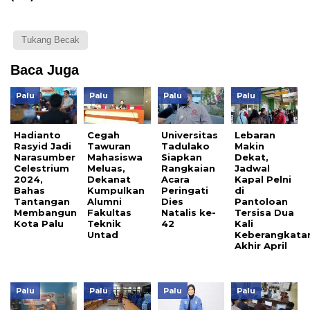
Tukang Becak
Baca Juga
Palu
Palu
Palu
Palu
Hadianto
Cegah
Universitas
Lebaran
Rasyid Jadi
Tawuran
Tadulako
Makin
Narasumber
Mahasiswa
Siapkan
Dekat,
Celestrium
Meluas,
Rangkaian
Jadwal
2024,
Dekanat
Acara
Kapal Pelni
Bahas
Kumpulkan
Peringati
di
Tantangan
Alumni
Dies
Pantoloan
Membangun
Fakultas
Natalis ke-
Tersisa Dua
Kota Palu
Teknik
42
Kali
Untad
Keberangkata
Akhir April
Palu
Palu
Palu
Palu