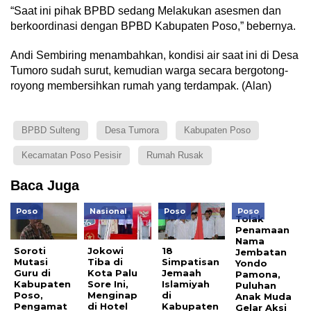
“Saat ini pihak BPBD sedang Melakukan asesmen dan
berkoordinasi dengan BPBD Kabupaten Poso,” bebernya.
Andi Sembiring menambahkan, kondisi air saat ini di Desa
Tumoro sudah surut, kemudian warga secara bergotong-
royong membersihkan rumah yang terdampak. (Alan)
BPBD Sulteng
Desa Tumora
Kabupaten Poso
Kecamatan Poso Pesisir
Rumah Rusak
Baca Juga
Poso
Nasional
Poso
Poso
Tolak
Penamaan
Nama
Soroti
Jokowi
18
Jembatan
Mutasi
Tiba di
Simpatisan
Yondo
Guru di
Kota Palu
Jemaah
Pamona,
Kabupaten
Sore Ini,
Islamiyah
Puluhan
Poso,
Menginap
di
Anak Muda
Pengamat
di Hotel
Kabupaten
Gelar Aksi