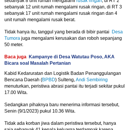
sebanyak 8 unit rumah mengalami
rusak ringan
, di RT 2
sebanyak 12 unit rumah mengalami rusak ringan, di RT 3
sebanyak 17 unit rumah mengalami rusak ringan dan 4
unit rumah mengalami rusak berat.
Tidak hanya itu, tanggul yang berada di bibir pantai
Desa
Tumora
juga mengalami kerusakan dan roboh sepanjang
50 meter.
Baca juga
Kampanye di Desa Watutau Poso, AKA
Bicara soal Masalah Pertanian
Kabid Kedaruratan dan Logistik Badan Penanggulangan
Bencana Daerah (
BPBD
) Sulteng,
Andi Sembiring
menuturkan, peristiwa abrasi pantai itu terjadi sekitar pukul
17.00 Wita.
Sedangkan pihaknya baru menerima informasi tersebut,
Senin (9/1/2023) pukul 10.36 Wita.
Tidak ada korban jiwa dalam peristiwa tersebut, hanya
saja sebanyak 41 kepala keluarga terdampak karena