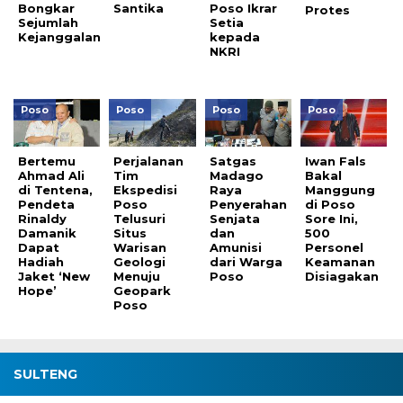
Bongkar
Santika
Poso Ikrar
Protes
Sejumlah
Setia
Kejanggalan
kepada
NKRI
Poso
Poso
Poso
Poso
Bertemu
Perjalanan
Satgas
Iwan Fals
Ahmad Ali
Tim
Madago
Bakal
di Tentena,
Ekspedisi
Raya
Manggung
Pendeta
Poso
Penyerahan
di Poso
Rinaldy
Telusuri
Senjata
Sore Ini,
Damanik
Situs
dan
500
Dapat
Warisan
Amunisi
Personel
Hadiah
Geologi
dari Warga
Keamanan
Jaket ‘New
Menuju
Poso
Disiagakan
Hope’
Geopark
Poso
SULTENG