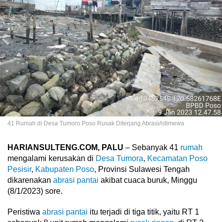
41 Rumah di Desa Tumoro Poso Rusak Diterjang Abrasi/istimewa
HARIANSULTENG.COM, PALU
– Sebanyak 41
rumah
mengalami kerusakan di
Desa Tumora
,
Kecamatan Poso
Pesisir
,
Kabupaten Poso
, Provinsi Sulawesi Tengah
dikarenakan
abrasi pantai
akibat cuaca buruk, Minggu
(8/1/2023) sore.
Peristiwa
abrasi pantai
itu terjadi di tiga titik, yaitu RT 1