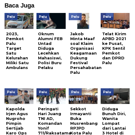
Baca Juga
Palu
Palu
Palu
Palu
2023,
Oknum
Jakob
Telat Kirim
Pemkot
Alumni FEB
Minta Maaf
APBD 2021
Palu
Untad
soal Klaim
ke Pusat,
Target
Diduga
Organisasi
KPK Sentil
Satu
Lecehkan
Keagamaan
Pemkot
Kelurahan
Mahasiswi,
Dukung
dan DPRD
Miliki Satu
Polisi Buru
Festival
Palu
Ambulans
Pelaku
Persahabatan
Palu
Palu
Palu
Palu
Palu
Kapolda
Peringati
Sekkot
Diduga
Irjen Agus
Hari Juang
Irmayanti
Bunuh Diri,
Nugroho
TNI AD,
Buka
Wanita
Pimpin
Komandan
Musrenbang
Lompat
Sertijab
Yonif
RPJPD
dari Lantai
Karo Ops
711/Raksatama
Kota Palu
3 Hotel di