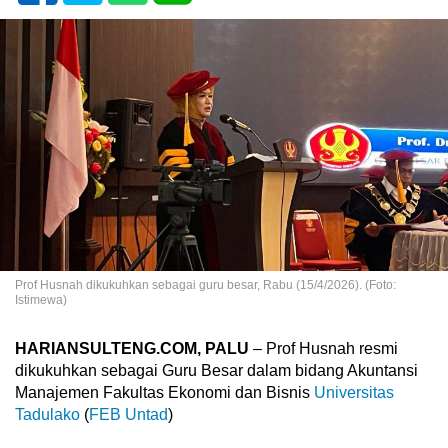
Prof Husnah dikukuhkan sebagai guru besar, Rabu (15/4/2026). (Foto:
Istimewa)
HARIANSULTENG.COM, PALU
– Prof Husnah resmi
dikukuhkan sebagai Guru Besar dalam bidang Akuntansi
Manajemen Fakultas Ekonomi dan Bisnis
Universitas
Tadulako
(
FEB Untad
)