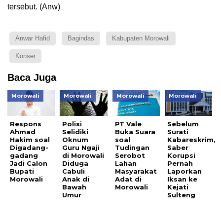
tersebut. (Anw)
Anwar Hafid
Bagindas
Kabupaten Morowali
Konser
Baca Juga
Morowali
Morowali
Morowali
Morowali
Respons
Polisi
PT Vale
Sebelum
Ahmad
Selidiki
Buka Suara
Surati
Hakim soal
Oknum
soal
Kabareskrim,
Digadang-
Guru Ngaji
Tudingan
Saber
gadang
di Morowali
Serobot
Korupsi
Jadi Calon
Diduga
Lahan
Pernah
Bupati
Cabuli
Masyarakat
Laporkan
Morowali
Anak di
Adat di
Iksan ke
Bawah
Morowali
Kejati
Umur
Sulteng