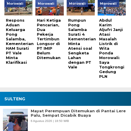
Morowali
Morowali
Morowali
Morowali
Respons
Hari Ketiga
Rumpun
Abdul
Aduan
Pencarian,
Pong
Karim
Keluarga
Dua
Salamba
Aljufri Janji
Pong
Pekerja
Surati 4
Atasi
Salamba,
Tertimbun
Kementerian
Masalah
Kementerian
Longsor di
Minta
Listrik di
HAM Surati
PT IMIP
Atensi soal
Wita
PT Vale
Belum
Sengketa
Ponda
Minta
Ditemukan
Lahan
Morowali:
Klarifikasi
dengan PT
Saya
Vale
Tongkrongi
Gedung
PLN
SULTENG
Mayat Perempuan Ditemukan di Pantai Lere
Palu, Sempat Dicabik Buaya
6 Agustus 2026 | 18:50 WIB