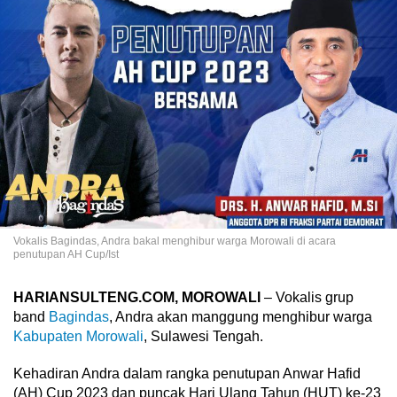
Vokalis Bagindas, Andra bakal menghibur warga Morowali di acara
penutupan AH Cup/Ist
HARIANSULTENG.COM, MOROWALI
– Vokalis grup
band
Bagindas
, Andra akan manggung menghibur warga
Kabupaten Morowali
, Sulawesi Tengah.
Kehadiran Andra dalam rangka penutupan Anwar Hafid
(AH) Cup 2023 dan puncak Hari Ulang Tahun (HUT) ke-23