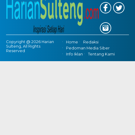
Copyright @ 2026 Harian
Home
Redaksi
Sulteng, All Rights
Pedoman Media Siber
Reserved
Info Iklan
Tentang Kami