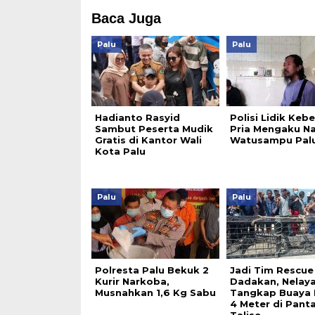
Baca Juga
Palu
Palu
Hadianto Rasyid
Polisi Lidik Keb
Sambut Peserta Mudik
Pria Mengaku Na
Gratis di Kantor Wali
Watusampu Pal
Kota Palu
Palu
Palu
Polresta Palu Bekuk 2
Jadi Tim Rescue
Kurir Narkoba,
Dadakan, Nelay
Musnahkan 1,6 Kg Sabu
Tangkap Buaya 
4 Meter di Panta