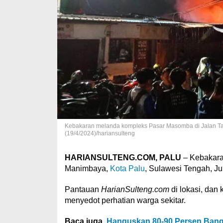
Kebakaran melanda kompleks Pasar Masomba di Jalan Ta
(19/4/2024)/hariansulteng
HARIANSULTENG.COM, PALU
– Kebakar
Manimbaya,
Kota Palu
, Sulawesi Tengah, J
Pantauan
HarianSulteng.com
di lokasi, dan
menyedot perhatian warga sekitar.
Baca juga
Hanguskan 80-90 Persen Bang