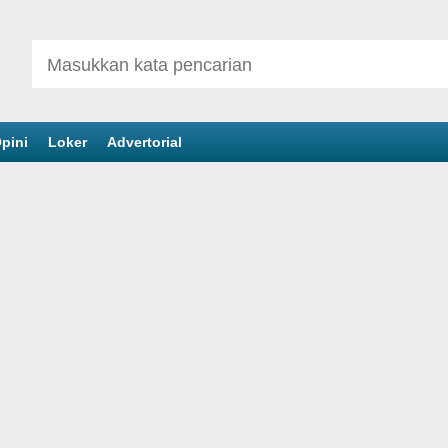
pini
Loker
Advertorial