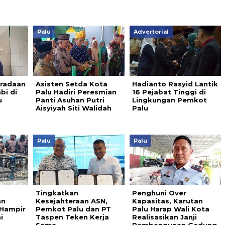
Palu
Advertorial
eradaan
Asisten Setda Kota
Hadianto Rasyid Lantik
bi di
Palu Hadiri Peresmian
16 Pejabat Tinggi di
u
Panti Asuhan Putri
Lingkungan Pemkot
Aisyiyah Siti Walidah
Palu
Palu
Palu
Tingkatkan
Penghuni Over
an
Kesejahteraan ASN,
Kapasitas, Karutan
Hampir
Pemkot Palu dan PT
Palu Harap Wali Kota
i
Taspen Teken Kerja
Realisasikan Janji