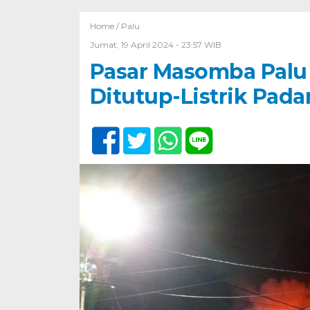
Home /
Palu
Jumat, 19 April 2024 - 23:57 WIB
Pasar Masomba Palu 
Ditutup-Listrik Pad