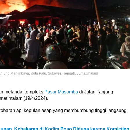
njung Manimbaya, Kota Palu, Sulawesi Tengah, Jumat malam
an melanda kompleks
Pasar Masomba
di Jalan Tanjung
umat malam (19/4/2024).
 kobaran api kepulan asap yang membumbung tinggi langsung
unan, Kebakaran di Kodim Poso Diduga karena Korsleting