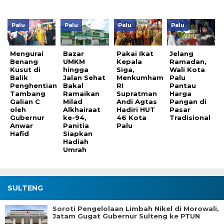
Palu
Palu
Palu
Palu
Mengurai
Bazar
Pakai Ikat
Jelang
Benang
UMKM
Kepala
Ramadan,
Kusut di
hingga
Siga,
Wali Kota
Balik
Jalan Sehat
Menkumham
Palu
Penghentian
Bakal
RI
Pantau
Tambang
Ramaikan
Supratman
Harga
Galian C
Milad
Andi Agtas
Pangan di
oleh
Alkhairaat
Hadiri HUT
Pasar
Gubernur
ke-94,
46 Kota
Tradisional
Anwar
Panitia
Palu
Hafid
Siapkan
Hadiah
Umrah
SULTENG
Soroti Pengelolaan Limbah Nikel di Morowali,
Jatam Gugat Gubernur Sulteng ke PTUN