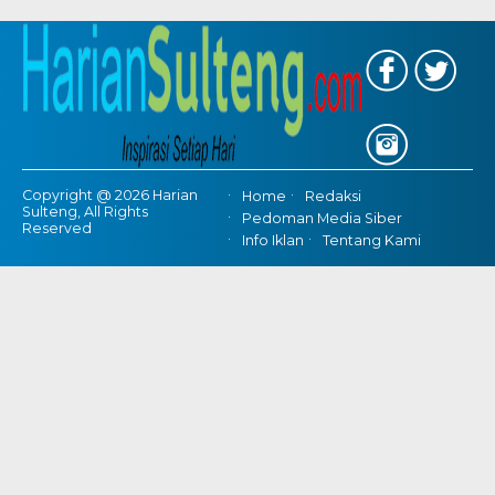
Copyright @ 2026 Harian
Home
Redaksi
Sulteng, All Rights
Pedoman Media Siber
Reserved
Info Iklan
Tentang Kami