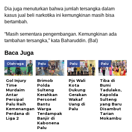
Dia juga menuturkan bahwa jumlah tersangka dalam
kasus jual beli narkotika ini kemungkinan masih bisa
bertambah.
“Masih sementara pengembangan. Kemungkinan ada
tambahan tersangka,” kata Baharuddin. (Bal)
Baca Juga
Olahraga
Palu
Palu
Palu
Gol Injury
Brimob
Pjs Wali
Tiba di
Time
Polda
Kota
Bumi
Murdaim
Sulteng
Dukung
Tadulako,
Antar
Kerahkan
Gerakan
Kapolda
Persipal
Personel
Wakaf
Sulteng
Palu Raih
Bantu
Uang di
yang Baru
Kemenangan
Warga
Palu
Disambut
Perdana di
Terdampak
Tarian
Liga 2
Banjir di
Mokambu
Kabonena
Palu