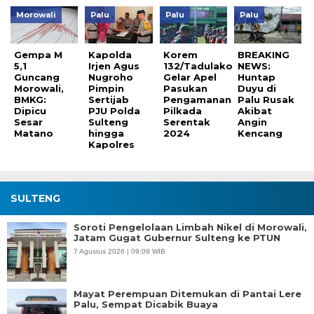
Morowali
Palu
Palu
Palu
Gempa M
Kapolda
Korem
BREAKING
5,1
Irjen Agus
132/Tadulako
NEWS:
Guncang
Nugroho
Gelar Apel
Huntap
Morowali,
Pimpin
Pasukan
Duyu di
BMKG:
Sertijab
Pengamanan
Palu Rusak
Dipicu
PJU Polda
Pilkada
Akibat
Sesar
Sulteng
Serentak
Angin
Matano
hingga
2024
Kencang
Kapolres
SULTENG
Soroti Pengelolaan Limbah Nikel di Morowali,
Jatam Gugat Gubernur Sulteng ke PTUN
7 Agustus 2026 | 09:09 WIB
Mayat Perempuan Ditemukan di Pantai Lere
Palu, Sempat Dicabik Buaya