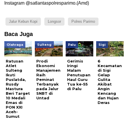
Instagram @satlantaspolresparimo.(Amd)
Jalur Kebun Kopi
Longsor
Polres Parimo
Baca Juga
Olahraga
Sulteng
Palu
Sigi
Ratusan
Prodi
Gerimis
6
Atlet
Ekonomi
Iringi
Kecamatan
Sulteng
Manajemen
Malam
di Sigi
Ikuti
Raih
Penutupan
Gelap
Puslatda,
Peminat
Haul Guru
Gulita
Rusdy
Terbanyak
Tua ke-55
Akibat
Mastura
pada Jalur
di Palu
Angin
Beri Target
SNBT di
Kencang
10 Medali
Untad
dan Hujan
Emas di
Deras
PON XXI
Aceh-
Sumut