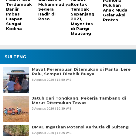
Pamona,
Terdampak
Muhammadiyah
Kontak
Puluhan
Banjir
Segera
Tembak
Anak Muda
Imbas
Hadir di
Sepanjang
Gelar Aksi
Luapan
Poso
2021,
Protes
Sungai
Mayoritas
Kodina
di Parigi
Moutong
SULTENG
Mayat Perempuan Ditemukan di Pantai Lere
Palu, Sempat Dicabik Buaya
6 Agustus 2026 | 18:50 WIB
Jatuh dari Tongkang, Pekerja Tambang di
Morut Ditemukan Tewas
5 Agustus 2026 | 16:39 WIB
BMKG Ingatkan Potensi Karhutla di Sulteng
4 Agustus 2026 | 17:25 WIB