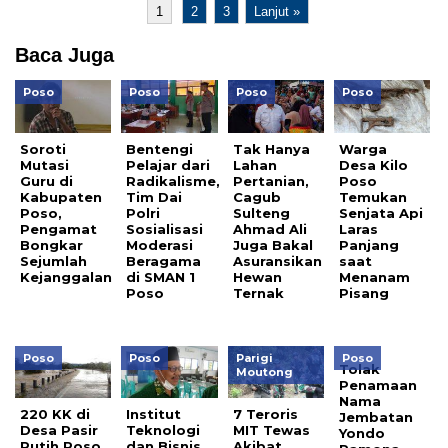
1
2
3
Lanjut »
Baca Juga
Poso
Poso
Poso
Poso
Soroti
Bentengi
Tak Hanya
Warga
Mutasi
Pelajar dari
Lahan
Desa Kilo
Guru di
Radikalisme,
Pertanian,
Poso
Kabupaten
Tim Dai
Cagub
Temukan
Poso,
Polri
Sulteng
Senjata Api
Pengamat
Sosialisasi
Ahmad Ali
Laras
Bongkar
Moderasi
Juga Bakal
Panjang
Sejumlah
Beragama
Asuransikan
saat
Kejanggalan
di SMAN 1
Hewan
Menanam
Poso
Ternak
Pisang
Poso
Poso
Parigi
Poso
Tolak
Moutong
Penamaan
Nama
220 KK di
Institut
7 Teroris
Jembatan
Desa Pasir
Teknologi
MIT Tewas
Yondo
Putih Poso
dan Bisnis
Akibat