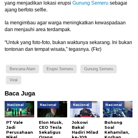
yang menjadikan lokasi erupsi
Gunung Semeru
sebagai
ajang berfoto selfie.
Ia mengimbau agar warga meningkatkan kewaspadaan
dan menjauhi area terdampak.
“Untuk yang foto-foto, bukan waktunya sekarang. Ini bukan
tontonan dan tempat wisata,” tegasnya. (Fkr)
Bencana Alam
Erupsi Semeru
Gunung Semeru
Viral
Baca Juga
Nasional
Nasional
Nasional
Nasional
PT Vale
Elon Musk,
Jokowi
Bohong
Jadi
CEO Tesla
Bakal
Soal
Perusahaan
Sekaligus
Hadiri Milad
Kehamilan,
Nikel
Orang
ke-109
Korban