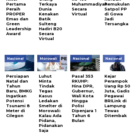
Pertama
Terkaya
Muhammadiyah
Pemukulan
Peraih
Dunia
Secara
Satpol PP
PROPER
Kenakan
Virtual
di Gowa
Emas dan
Batik
Jadi
Green
Sulteng
Tersangka
Leadership
Hadiri B20
Award
Secara
Virtual
Nasional
Morowali
Nasional
Nasional
Persiapan
Luhut
Pasal 353
Kejar
Natal dan
Minta
RKUHP:
Perampok
Tahun
Tindak
Hina DPR,
Uang Rp 50
Baru, BMKG
Tegas
Gubernur,
Juta, Gadis
Ingatkan
Kasus
Wali Kota
Pegawai
Potensi
Ledakan
Hingga
BRILink di
Tsunami 8
Smelter di
Polisi
Lampung
Meter di
Morowali:
Dipenjara 1
Tewas
Cilegon
Kalau Ada
Tahun 6
Ditembak
Pidana,
Bulan
Pidanakan
Saja