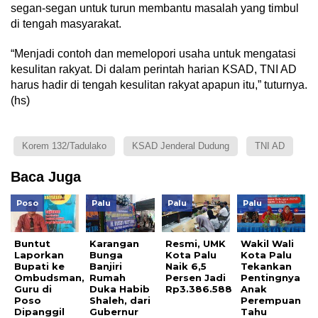
segan-segan untuk turun membantu masalah yang timbul
di tengah masyarakat.
“Menjadi contoh dan memelopori usaha untuk mengatasi
kesulitan rakyat. Di dalam perintah harian KSAD, TNI AD
harus hadir di tengah kesulitan rakyat apapun itu,” tuturnya.
(hs)
Korem 132/Tadulako
KSAD Jenderal Dudung
TNI AD
Baca Juga
Poso
Palu
Palu
Palu
Buntut
Karangan
Resmi, UMK
Wakil Wali
Laporkan
Bunga
Kota Palu
Kota Palu
Bupati ke
Banjiri
Naik 6,5
Tekankan
Ombudsman,
Rumah
Persen Jadi
Pentingnya
Guru di
Duka Habib
Rp3.386.588
Anak
Poso
Shaleh, dari
Perempuan
Dipanggil
Gubernur
Tahu