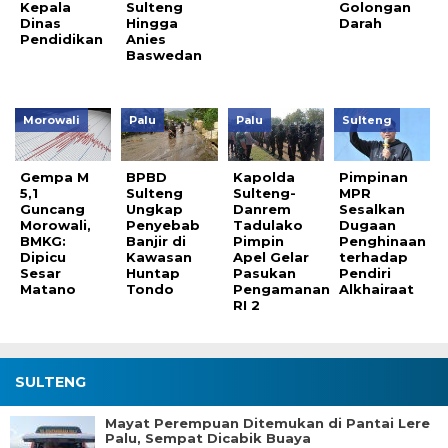
Kepala
Sulteng
Golongan
Dinas
Hingga
Darah
Pendidikan
Anies
Baswedan
Morowali
Palu
Palu
Sulteng
Gempa M
BPBD
Kapolda
Pimpinan
5,1
Sulteng
Sulteng-
MPR
Guncang
Ungkap
Danrem
Sesalkan
Morowali,
Penyebab
Tadulako
Dugaan
BMKG:
Banjir di
Pimpin
Penghinaan
Dipicu
Kawasan
Apel Gelar
terhadap
Sesar
Huntap
Pasukan
Pendiri
Matano
Tondo
Pengamanan
Alkhairaat
RI 2
SULTENG
Mayat Perempuan Ditemukan di Pantai Lere
Palu, Sempat Dicabik Buaya