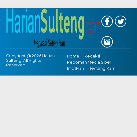
Copyright @ 2026 Harian
Home
Redaksi
Sulteng, All Rights
Pedoman Media Siber
Reserved
Info Iklan
Tentang Kami