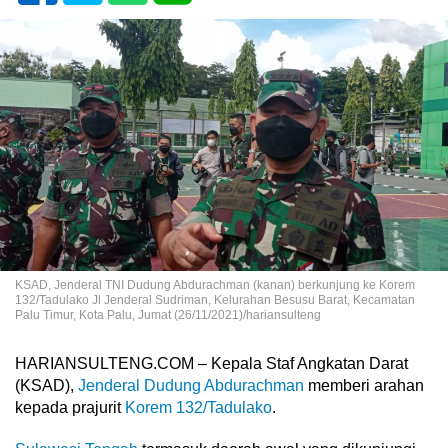
KSAD, Jenderal TNI Dudung Abdurachman (kanan) berkunjung ke Korem
132/Tadulako Jl Jenderal Sudriman, Kelurahan Besusu Barat, Kecamatan
Palu Timur, Kota Palu, Jumat (26/11/2021)/hariansulteng
HARIANSULTENG.COM – Kepala Staf Angkatan Darat
(KSAD),
Jenderal Dudung Abdurachman
memberi arahan
kepada prajurit
Korem 132/Tadulako
.