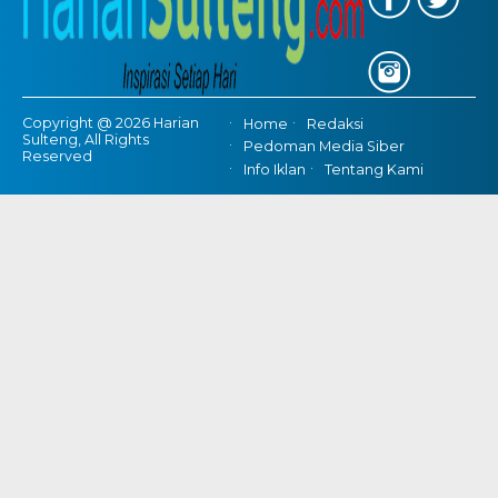
Copyright @ 2026 Harian
Home
Redaksi
Sulteng, All Rights
Pedoman Media Siber
Reserved
Info Iklan
Tentang Kami