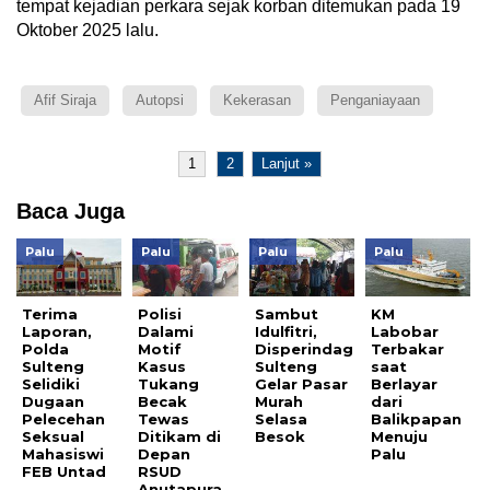
tempat kejadian perkara sejak korban ditemukan pada 19
Oktober 2025 lalu.
Afif Siraja
Autopsi
Kekerasan
Penganiayaan
1
2
Lanjut »
Baca Juga
Palu
Palu
Palu
Palu
Terima
Polisi
Sambut
KM
Laporan,
Dalami
Idulfitri,
Labobar
Polda
Motif
Disperindag
Terbakar
Sulteng
Kasus
Sulteng
saat
Selidiki
Tukang
Gelar Pasar
Berlayar
Dugaan
Becak
Murah
dari
Pelecehan
Tewas
Selasa
Balikpapan
Seksual
Ditikam di
Besok
Menuju
Mahasiswi
Depan
Palu
FEB Untad
RSUD
Anutapura