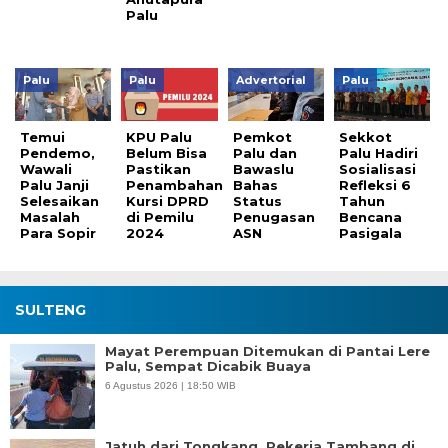
Palu
Palu
Palu
Advertorial
Palu
Temui
KPU Palu
Pemkot
Sekkot
Pendemo,
Belum Bisa
Palu dan
Palu Hadiri
Wawali
Pastikan
Bawaslu
Sosialisasi
Palu Janji
Penambahan
Bahas
Refleksi 6
Selesaikan
Kursi DPRD
Status
Tahun
Masalah
di Pemilu
Penugasan
Bencana
Para Sopir
2024
ASN
Pasigala
SULTENG
Mayat Perempuan Ditemukan di Pantai Lere
Palu, Sempat Dicabik Buaya
6 Agustus 2026 | 18:50 WIB
Jatuh dari Tongkang, Pekerja Tambang di