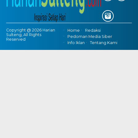
Copyright @ 2026 Harian
Home
Redaksi
Sulteng, All Rights
Pedoman Media Siber
Reserved
Info Iklan
Tentang Kami