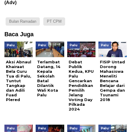
(Adv)
Bulan Ramadan
PT CPM
Baca Juga
Palu
Palu
Palu
Palu
Aksi Abnaul
Terlambat
Debat
FISIP Untad
Khairaat
Datang, 14
Publik
Dorong
Bela Guru
Kepala
Kedua, KPU
Mahasiswa
Tua di Palu,
Sekolah
Palu
Meneliti
Tuntut
Batal
Gencarkan
Bencana
Tangkap
Dilantik
Pendidikan
Belajar dari
dan Adili
Wali Kota
Pemilih
Gempa dan
Fuad
Palu
Jelang
Tsunami
Plered
Voting Day
2018
Pilkada
2024
Palu
Palu
Palu
Palu