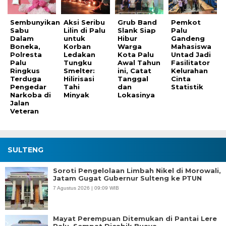
Sembunyikan
Aksi Seribu
Grub Band
Pemkot
Sabu
Lilin di Palu
Slank Siap
Palu
Dalam
untuk
Hibur
Gandeng
Boneka,
Korban
Warga
Mahasiswa
Polresta
Ledakan
Kota Palu
Untad Jadi
Palu
Tungku
Awal Tahun
Fasilitator
Ringkus
Smelter:
ini, Catat
Kelurahan
Terduga
Hilirisasi
Tanggal
Cinta
Pengedar
Tahi
dan
Statistik
Narkoba di
Minyak
Lokasinya
Jalan
Veteran
SULTENG
Soroti Pengelolaan Limbah Nikel di Morowali,
Jatam Gugat Gubernur Sulteng ke PTUN
7 Agustus 2026 | 09:09 WIB
Mayat Perempuan Ditemukan di Pantai Lere
Palu, Sempat Dicabik Buaya