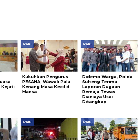
Palu
Palu
Kukuhkan Pengurus
Didemo Warga, Polda
uasa
PESANA, Wawali Palu
Sulteng Terima
Kejati
Kenang Masa Kecil di
Laporan Dugaan
Maesa
Remaja Tewas
Dianiaya Usai
Ditangkap
Palu
Palu