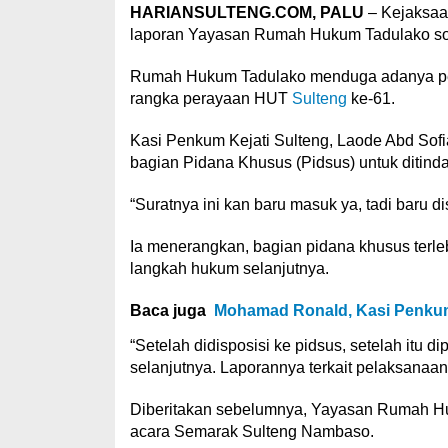
HARIANSULTENG.COM, PALU
– Kejaksaan
laporan Yayasan Rumah Hukum Tadulako so
Rumah Hukum Tadulako menduga adanya pen
rangka perayaan HUT
Sulteng
ke-61.
Kasi Penkum Kejati Sulteng, Laode Abd Sofi
bagian Pidana Khusus (Pidsus) untuk ditindak
“Suratnya ini kan baru masuk ya, tadi baru di
Ia menerangkan, bagian pidana khusus terl
langkah hukum selanjutnya.
Baca juga
Mohamad Ronald, Kasi Penkum 
“Setelah didisposisi ke pidsus, setelah itu 
selanjutnya. Laporannya terkait pelaksanaa
Diberitakan sebelumnya, Yayasan Rumah H
acara Semarak Sulteng Nambaso.