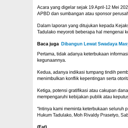
Acara yang digelar sejak 19 April-12 Mei 2
APBD dan sumbangan atau sponsor perusaha
Dalam laporan yang ditujukan kepada Kejak
Tadulako meyoroti beberapa hal mengenai k
Baca juga
Dibangun Lewat Swadaya Masyar
Pertama, tidak adanya keterbukaan informasi
kegunaannya.
Kedua, adanya indikasi tumpang tindih pem
menimbulkan konflik kepentingan serta otor
Ketiga, potensi gratifikasi atau cakupan da
mempengaruhi kebijakan publik atau keputus
“Intinya kami meminta keterbukaan seluruh pi
Hukum Tadulako, Moh Rivaldy Prasetyo, Sabt
(Fat)