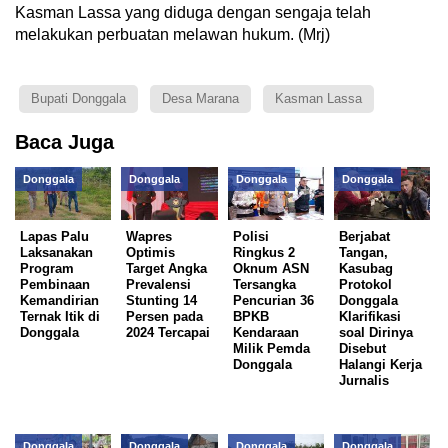
Kasman Lassa yang diduga dengan sengaja telah
melakukan perbuatan melawan hukum. (Mrj)
Bupati Donggala
Desa Marana
Kasman Lassa
Baca Juga
Donggala
Donggala
Donggala
Donggala
Lapas Palu
Wapres
Polisi
Berjabat
Laksanakan
Optimis
Ringkus 2
Tangan,
Program
Target Angka
Oknum ASN
Kasubag
Pembinaan
Prevalensi
Tersangka
Protokol
Kemandirian
Stunting 14
Pencurian 36
Donggala
Ternak Itik di
Persen pada
BPKB
Klarifikasi
Donggala
2024 Tercapai
Kendaraan
soal Dirinya
Milik Pemda
Disebut
Donggala
Halangi Kerja
Jurnalis
Donggala
Donggala
Donggala
Donggala