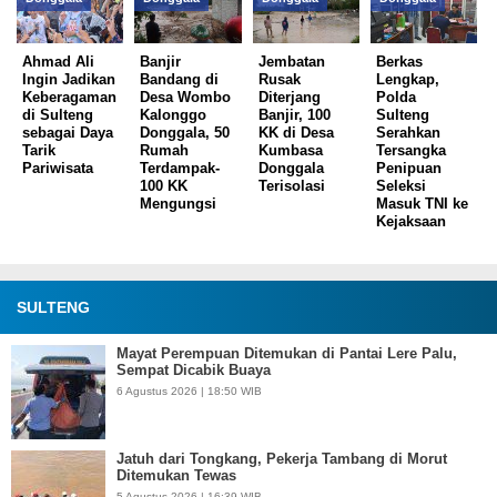
Ahmad Ali
Banjir
Jembatan
Berkas
Ingin Jadikan
Bandang di
Rusak
Lengkap,
Keberagaman
Desa Wombo
Diterjang
Polda
di Sulteng
Kalonggo
Banjir, 100
Sulteng
sebagai Daya
Donggala, 50
KK di Desa
Serahkan
Tarik
Rumah
Kumbasa
Tersangka
Pariwisata
Terdampak-
Donggala
Penipuan
100 KK
Terisolasi
Seleksi
Mengungsi
Masuk TNI ke
Kejaksaan
SULTENG
Mayat Perempuan Ditemukan di Pantai Lere Palu,
Sempat Dicabik Buaya
6 Agustus 2026 | 18:50 WIB
Jatuh dari Tongkang, Pekerja Tambang di Morut
Ditemukan Tewas
5 Agustus 2026 | 16:39 WIB