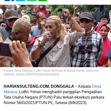
Kepala Desa Marana, Lutfin Yuhan berorasi di depan Kantor Gubernur
Sulteng, Selasa (8/8/2023)/hariansulteng
HARIANSULTENG.COM, DONGGALA
– Kepala
Desa
Marana
, Lutfin Yohan menghadiri panggilan Pengadilan
Tata Usaha Negara (PTUN) Palu terkait eksekusi perkara
Nomor 56/G/2021/PTUN.PL, Selasa (8/8/2023).