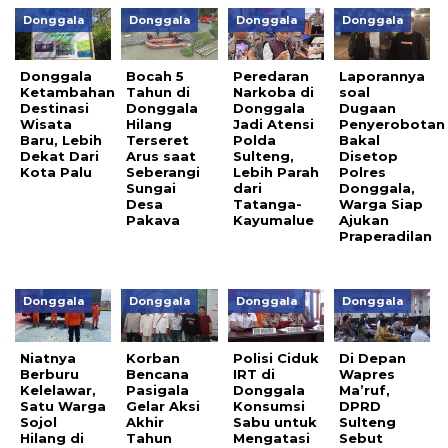
Donggala
Donggala
Donggala
Donggala
Donggala
Bocah 5
Peredaran
Laporannya
Ketambahan
Tahun di
Narkoba di
soal
Destinasi
Donggala
Donggala
Dugaan
Wisata
Hilang
Jadi Atensi
Penyerobotan
Baru, Lebih
Terseret
Polda
Bakal
Dekat Dari
Arus saat
Sulteng,
Disetop
Kota Palu
Seberangi
Lebih Parah
Polres
Sungai
dari
Donggala,
Desa
Tatanga-
Warga Siap
Pakava
Kayumalue
Ajukan
Praperadilan
Donggala
Donggala
Donggala
Donggala
Niatnya
Korban
Polisi Ciduk
Di Depan
Berburu
Bencana
IRT di
Wapres
Kelelawar,
Pasigala
Donggala
Ma’ruf,
Satu Warga
Gelar Aksi
Konsumsi
DPRD
Sojol
Akhir
Sabu untuk
Sulteng
Hilang di
Tahun
Mengatasi
Sebut