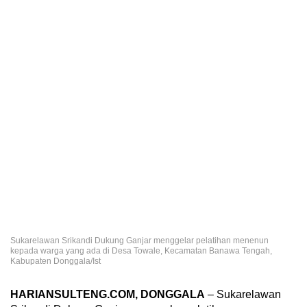
Sukarelawan Srikandi Dukung Ganjar menggelar pelatihan menenun
kepada warga yang ada di Desa Towale, Kecamatan Banawa Tengah,
Kabupaten Donggala/Ist
HARIANSULTENG.COM, DONGGALA
– Sukarelawan